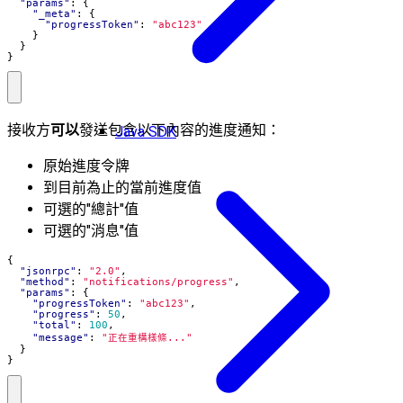
"params"
:
{
"_meta"
:
{
"progressToken"
:
"abc123"
}
}
}
接收方
可以
發送包含以下內容的進度通知：
Java SDK
原始進度令牌
到目前為止的當前進度值
可選的"總計"值
可選的"消息"值
{
"jsonrpc"
:
"2.0"
,
"method"
:
"notifications/progress"
,
"params"
:
{
"progressToken"
:
"abc123"
,
"progress"
:
50
,
"total"
:
100
,
"message"
:
"正在重構樣條..."
}
}