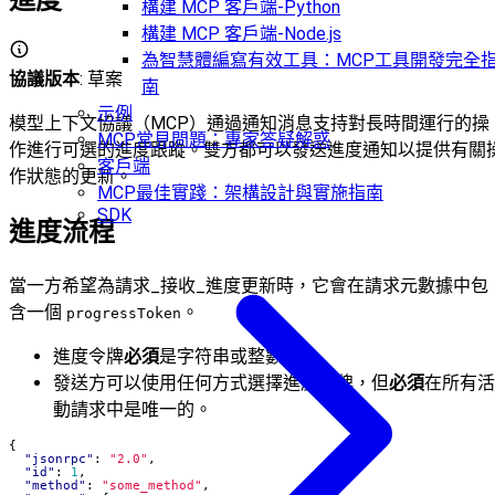
構建 MCP 客戶端-Python
構建 MCP 客戶端-Node.js
為智慧體編寫有效工具：MCP工具開發完全
協議版本
: 草案
南
示例
模型上下文協議（MCP）通過通知消息支持對長時間運行的操
MCP常見問題：專家答疑解惑
作進行可選的進度跟蹤。雙方都可以發送進度通知以提供有關
客戶端
作狀態的更新。
MCP最佳實踐：架構設計與實施指南
SDK
進度流程
當一方希望為請求_接收_進度更新時，它會在請求元數據中包
含一個
。
progressToken
進度令牌
必須
是字符串或整數值
發送方可以使用任何方式選擇進度令牌，但
必須
在所有活
動請求中是唯一的。
{
"jsonrpc"
:
"2.0"
,
"id"
:
1
,
"method"
:
"some_method"
,