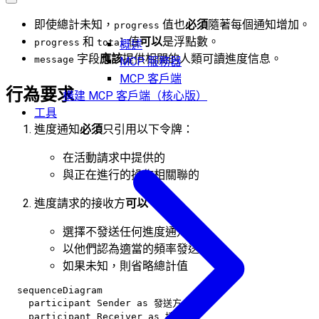
即使總計未知，
值也
必須
隨著每個通知增加。
progress
和
值
可以
是浮點數。
progress
total
概述
字段
應該
提供相關的人類可讀進度信息。
message
MCP 服務器
MCP 客戶端
行為要求
構建 MCP 客戶端（核心版）
工具
進度通知
必須
只引用以下令牌：
在活動請求中提供的
與正在進行的操作相關聯的
進度請求的接收方
可以
：
選擇不發送任何進度通知
以他們認為適當的頻率發送通知
如果未知，則省略總計值
  sequenceDiagram

    participant Sender as 發送方

    participant Receiver as 接收方
