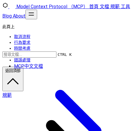
Model Context Protocol （MCP）
首頁
文檔
規範
工具
Blog
About
此頁上
取消流程
行為要求
時間考慮
實施說明
CTRL K
錯誤處理
MCP中文文檔
返回頂部
規範