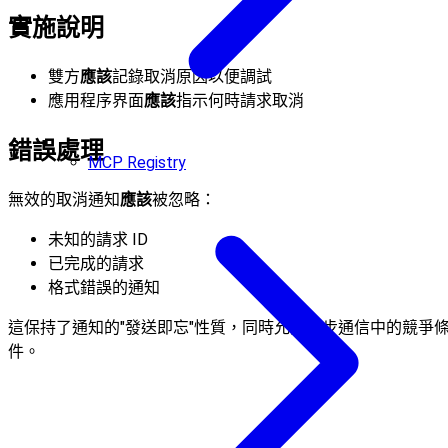
實施說明
雙方
應該
記錄取消原因以便調試
應用程序界面
應該
指示何時請求取消
錯誤處理
MCP Registry
無效的取消通知
應該
被忽略：
未知的請求 ID
已完成的請求
格式錯誤的通知
這保持了通知的"發送即忘"性質，同時允許異步通信中的競爭
件。