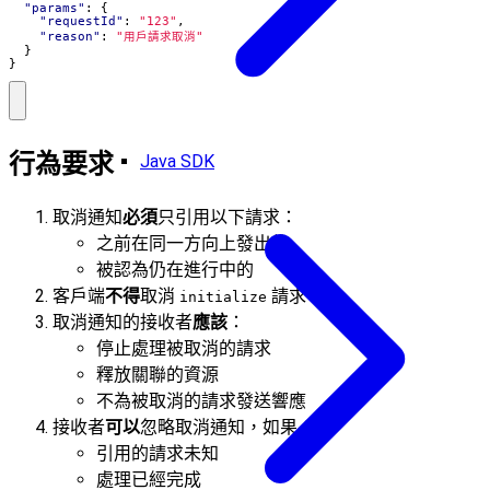
"params"
:
{
"requestId"
:
"123"
,
"reason"
:
"用戶請求取消"
}
}
行為要求
Java SDK
取消通知
必須
只引用以下請求：
之前在同一方向上發出的
被認為仍在進行中的
客戶端
不得
取消
請求
initialize
取消通知的接收者
應該
：
停止處理被取消的請求
釋放關聯的資源
不為被取消的請求發送響應
接收者
可以
忽略取消通知，如果：
引用的請求未知
處理已經完成