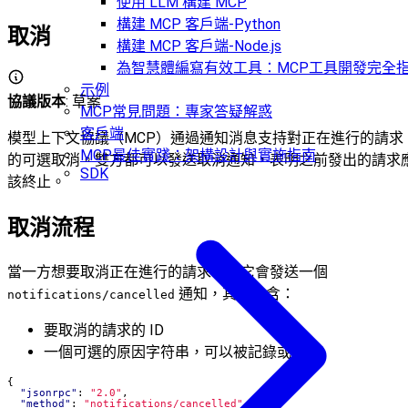
使用 LLM 構建 MCP
構建 MCP 客戶端-Python
取消
構建 MCP 客戶端-Node.js
為智慧體編寫有效工具：MCP工具開發完全
示例
協議版本
: 草案
MCP常見問題：專家答疑解惑
客戶端
模型上下文協議（MCP）通過通知消息支持對正在進行的請求
MCP最佳實踐：架構設計與實施指南
的可選取消。雙方都可以發送取消通知，表明之前發出的請求
SDK
該終止。
取消流程
當一方想要取消正在進行的請求時，它會發送一個
通知，其中包含：
notifications/cancelled
要取消的請求的 ID
一個可選的原因字符串，可以被記錄或顯示
{
"jsonrpc"
:
"2.0"
,
"method"
:
"notifications/cancelled"
,