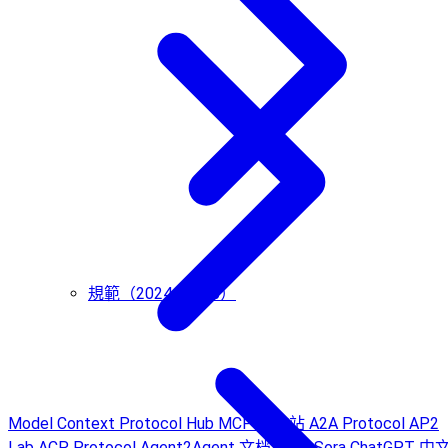
規範（2024-11-05）
Model Context Protocol Hub
MCP 中文站
A2A Protocol
AP2
Lab
ACP Protocol
Agent2Agent 文档
AI to Sora
ChatGPT 中