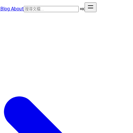
Blog
About
⌘
K