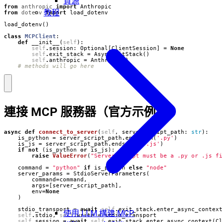
資源
from
anthropic
import
Anthropic
教程
from
dotenv
import
load_dotenv
load_dotenv
()
class
MCPClient
:
def
__init__
(
self
):
self
.
session
:
Optional
[
ClientSession
]
=
None
self
.
exit_stack
=
AsyncExitStack
()
self
.
anthropic
=
Anthropic
()
# methods will go here
連接 MCP 服務器（官方示例）
async
def
connect_to_server
(
self
,
server_script_path
:
str
):
is_python
=
server_script_path
.
endswith
(
'.py'
)
is_js
=
server_script_path
.
endswith
(
'.js'
)
if
not
(
is_python
or
is_js
):
raise
ValueError
(
"Server script must be a .py or .js f
command
=
"python"
if
is_python
else
"node"
server_params
=
StdioServerParameters
(
command
=
command
,
args
=
[
server_script_path
],
env
=
None
)
stdio_transport
=
await
self
.
exit_stack
.
enter_async_contex
使用 LLM 構建 MCP
self
.
stdio
,
self
.
write
=
stdio_transport
self
.
session
=
await
self
.
exit_stack
.
enter_async_context
(
C