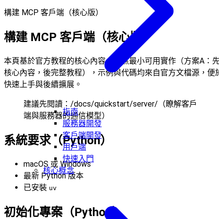
構建 MCP 客戶端（核心版）
構建 MCP 客戶端（核心版）
本頁基於官方教程的核心內容，聚焦最小可用實作（方案A：
核心內容，後完整教程），示例與代碼均來自官方文檔源，便
快速上手與後續擴展。
建議先閱讀：/docs/quickstart/server/（瞭解客戶
指南
端與服務器的通信模型）
服務器開發
客戶端開發
系統要求（Python）
用戶端
快速入門
macOS 或 Windows
核心概念
最新 Python 版本
已安裝
uv
初始化專案（Python）