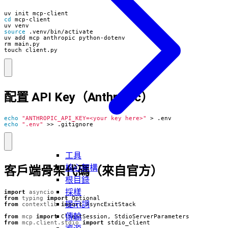
cd
source
touch client.py
配置 API Key（Anthropic）
echo
"ANTHROPIC_API_KEY=<your key here>"
echo
".env"
 >> .gitignore
工具
核心架構
客戶端骨架代碼（來自官方）
根目錄
採樣
import
asyncio
from
typing
import
Optional
提示詞
from
contextlib
import
AsyncExitStack
傳輸
from
mcp
import
ClientSession
,
StdioServerParameters
from
mcp.client.stdio
import
stdio_client