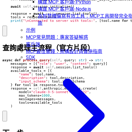
構建 MCP 客戶端-Python
await
self
.
session
.
initialize
()
構建 MCP 客戶端-Node.js
response
=
await
self
.
session
.
list_tools
()
為智慧體編寫有效工具：MCP工具開發完全
tools
=
response
.
tools
print
(
"
\n
Connected to server with tools:"
,
[
tool
.
name
for
南
示例
MCP常見問題：專家答疑解惑
客戶端
查詢處理主流程（官方片段）
MCP最佳實踐：架構設計與實施指南
SDK
async
def
process_query
(
self
,
query
:
str
)
->
str
:
messages
=
[{
"role"
:
"user"
,
"content"
:
query
}]
response
=
await
self
.
session
.
list_tools
()
available_tools
=
[{
"name"
:
tool
.
name
,
"description"
:
tool
.
description
,
"input_schema"
:
tool
.
inputSchema
}
for
tool
in
response
.
tools
]
response
=
self
.
anthropic
.
messages
.
create
(
model
=
"claude-3-5-sonnet-20241022"
,
max_tokens
=
1000
,
messages
=
messages
,
tools
=
available_tools
)