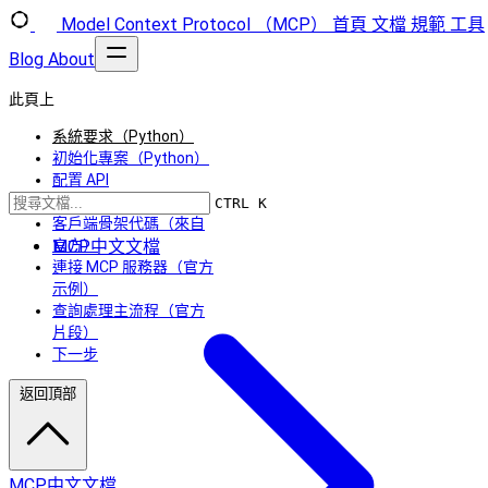
Model Context Protocol （MCP）
首頁
文檔
規範
工具
Blog
About
此頁上
系統要求（Python）
初始化專案（Python）
配置 API
Key（Anthropic）
CTRL K
客戶端骨架代碼（來自
MCP中文文檔
官方）
連接 MCP 服務器（官方
示例）
查詢處理主流程（官方
片段）
下一步
返回頂部
MCP中文文檔