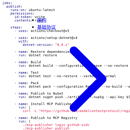
jobs
:
publish
:
runs-on
:
ubuntu-latest
permissions
:
id-token
:
write
架构
contents
:
read
基础协议
steps
:
- 
uses
:
actions/checkout@v5
- 
uses
:
actions/setup-dotnet@v4
with
:
dotnet-version
:
"8.0.x"
- 
name
:
Restore dependencies
run
:
dotnet restore
- 
name
:
Build
run
:
dotnet build --configuration Release --no-restore
- 
name
:
Test
run
:
dotnet test --no-restore --verbosity normal
- 
name
:
Pack
run
:
dotnet pack --configuration Release --no-build --
- 
name
:
Publish to NuGet
run
:
dotnet nuget push ./artifacts/*.nupkg --api-key $
- 
name
:
Install MCP Publisher
run
:
|
          curl -L "https://github.com/modelcontextprotocol/reg
- 
name
:
Publish to MCP Registry
run
:
|
          ./mcp-publisher publish