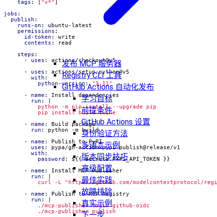
tags
:
[
"v*"
]
jobs
:
publish
:
runs-on
:
ubuntu-latest
permissions
:
id-token
:
write
contents
:
read
steps
:
- 
uses
:
actions/checkout@v5
发布 MCP 服务器
- 
uses
:
actions/setup-python@v5
Registry CLI 工具
with
:
python-version
:
"3.11"
GitHub Actions 自动化发布
- 
name
:
Install dependencies
学习目标
run
:
|
前提条件
          pip install build twine
GitHub Actions 设置
- 
name
:
Build package
run
:
python -m build
身份验证方法
- 
name
:
Publish to PyPI
多语言示例
uses
:
pypa/gh-action-pypi-publish@release/v1
with
:
版本同步技巧
password
:
${{ secrets.PYPI_API_TOKEN }}
高级配置
- 
name
:
Install MCP Publisher
run
:
|
最佳实践
          curl -L "https://github.com/modelcontextprotocol/reg
故障排除
- 
name
:
Publish to MCP Registry
run
:
|
真实示例
          ./mcp-publisher publish
下一步