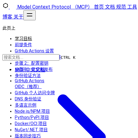
Model Context Protocol （MCP）
首页
文档
规范
工具
博客
关于
此页上
学习目标
前提条件
GitHub Actions 设置
步骤 1：创建工作流文件
CTRL K
步骤 2：配置密钥
MCP中文文档
步骤 3：标记和发布
身份验证方法
GitHub Actions
OIDC（推荐）
GitHub 个人访问令牌
DNS 身份验证
多语言示例
Node.js/NPM 项目
Python/PyPI 项目
Docker/OCI 项目
NuGet/.NET 项目
版本同步技巧