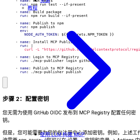
资源
- 
name
:
Run tests
run
:
npm run test --if-present
教程
- 
name
:
Build package
run
:
npm run build --if-present
- 
name
:
Publish to npm
run
:
npm publish
env
:
NODE_AUTH_TOKEN
:
${{ secrets.NPM_TOKEN }}
- 
name
:
Install MCP Publisher
run
:
|
          curl -L "https://github.com/modelcontextprotocol/reg
- 
name
:
Login to MCP Registry
run
:
./mcp-publisher login github-oidc
- 
name
:
Publish to MCP Registry
run
:
./mcp-publisher publish
步骤 2：配置密钥
您无需为使用 GitHub OIDC 发布到 MCP Registry 配置任何密
钥。
但是，您可能需要为您的包注册中心添加密钥。例如，上述工
使用 LLM 构建 MCP