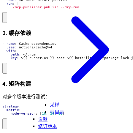
- 
name
:
Validate before publish
run
:
|
    ./mcp-publisher publish --dry-run
3. 缓存依赖
- 
name
:
Cache dependencies
uses
:
actions/cache@v4
with
:
path
:
~/.npm
key
:
${{ runner.os }}-node-${{ hashFiles('**/package-lock.
4. 矩阵构建
对多个版本进行测试：
采样
strategy
:
matrix
:
根目录
node-version
:
[
18
,
20
,
22
]
贡献
修订版本