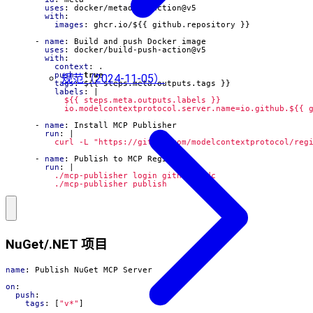
uses
:
docker/metadata-action@v5
with
:
images
:
ghcr.io/${{ github.repository }}
- 
name
:
Build and push Docker image
uses
:
docker/build-push-action@v5
with
:
context
:
.
push
:
true
规范（2024-11-05）
tags
:
${{ steps.meta.outputs.tags }}
labels
:
|
            io.modelcontextprotocol.server.name=io.github.${{ 
- 
name
:
Install MCP Publisher
run
:
|
          curl -L "https://github.com/modelcontextprotocol/reg
- 
name
:
Publish to MCP Registry
run
:
|
          ./mcp-publisher publish
NuGet/.NET 项目
name
:
Publish NuGet MCP Server
on
:
push
:
tags
:
[
"v*"
]