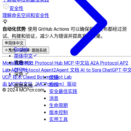
安全性
理解命名空间和安全性
自动化优势
: 使用 GitHub Actions 可以确保每个发布都经过测
试、构建和验证，减少人为错误并提高发布质量。
简体中文
English
浅色
深色
跟随系统
简体中文
浅色
Model Context Protocol Hub
繁體中文
MCP 中文站
A2A Protocol
AP2
Lab
ACP Protocol
한국어
Agent2Agent 文档
AI to Sora
ChatGPT 中
深色
UCP 技术
Clawd Bot
moltBot Lab
传输
由 MCP中文站（MCPcn.com）驱动
授权
跟随系统
© 2024 MCPcn.com.
安全最佳实践
消息
生命周期
版本控制
实用工具