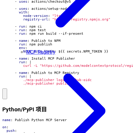
- 
uses
:
actions/checkout@v5
- 
uses
:
actions/setup-node@v5
with
:
node-version
:
"lts/*"
registry-url
:
"https://registry.npmjs.org"
- 
run
:
npm ci
- 
run
:
npm test
- 
run
:
npm run build --if-present
- 
name
:
Publish to NPM
run
:
npm publish
env
:
MCP Registry
NODE_AUTH_TOKEN
:
${{ secrets.NPM_TOKEN }}
- 
name
:
Install MCP Publisher
run
:
|
          curl -L "https://github.com/modelcontextprotocol/reg
- 
name
:
Publish to MCP Registry
run
:
|
          ./mcp-publisher publish
Python/PyPI 项目
name
:
Publish Python MCP Server
on
:
push
: