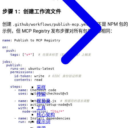
步骤 1：创建工作流文件
创建
。以下是 NPM 包的
.github/workflows/publish-mcp.yml
示例，但 MCP Registry 发布步骤对所有包类型都相同：
name
:
Publish to MCP Registry
on
:
push
:
tags
:
[
"v*"
]
# 在版本标签（如 v1.0.0）上触发
jobs
:
publish
:
runs-on
:
ubuntu-latest
permissions
:
id-token
:
write 
# OIDC 身份验证所需
contents
:
read
采样
steps
:
- 
name
:
Checkout code
传输
uses
:
actions/checkout@v5
根目录
- 
name
:
Setup Node.js 
# 根据您的语言调整
uses
:
actions/setup-node@v5
工具
with
:
node-version
:
"lts/*"
核心架构
- 
name
:
Install dependencies
提示词
run
:
npm ci