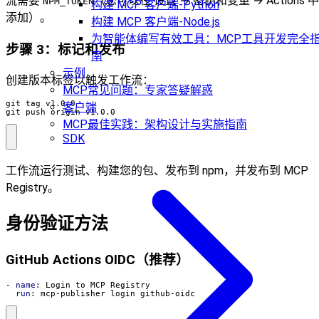
流需要
（您可以在 设置 → 密钥和变量 → Actions 中
NPM_TOKEN
构建 MCP 客户端-Python
添加）。
构建 MCP 客户端-Node.js
为智能体编写有效工具：MCP工具开发完全
步骤 3：标记和发布
南
示例
创建版本标签以触发工作流：
MCP常见问题：专家答疑解惑
客户端
git push origin v1.0.0
MCP最佳实践：架构设计与实施指南
SDK
工作流运行测试、构建您的包、发布到 npm，并发布到 MCP
Registry。
身份验证方法
GitHub Actions OIDC（推荐）
- 
name
:
Login to MCP Registry
run
:
mcp-publisher login github-oidc