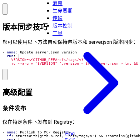
消息
生命周期
传输
版本同步技巧
版本控制
工具
您可以使用以下方法自动保持包版本和 server.json 版本同步：
- 
name
:
Update server.json version
run
:
|
    jq --arg v "$VERSION" '.version = $v' server.json > tmp &&
高级配置
条件发布
仅在特定条件下发布到 Registry：
- 
name
:
Publish to MCP Registry
Ping
if
:
startsWith(github.ref, 'refs/tags/v') && !contains(githu
run
:
|