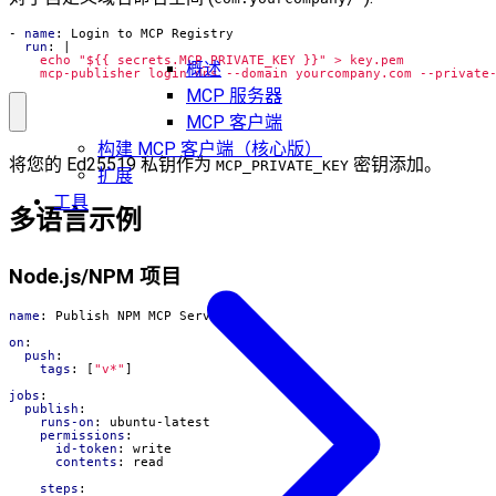
- 
name
:
Login to MCP Registry
run
:
|
概述
    mcp-publisher login dns --domain yourcompany.com --private
MCP 服务器
MCP 客户端
构建 MCP 客户端（核心版）
将您的 Ed25519 私钥作为
密钥添加。
MCP_PRIVATE_KEY
扩展
工具
多语言示例
Node.js/NPM 项目
name
:
Publish NPM MCP Server
on
:
push
:
tags
:
[
"v*"
]
jobs
:
publish
:
runs-on
:
ubuntu-latest
permissions
:
id-token
:
write
contents
:
read
steps
: