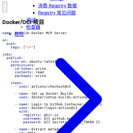
消费 Registry 数据
Registry 常见问题
调试
Docker/OCI 项目
检查器
name
:
Publish Docker MCP Server
规范
on
:
push
:
tags
:
[
"v*"
]
jobs
:
publish
:
runs-on
:
ubuntu-latest
permissions
:
id-token
:
write
contents
:
read
packages
:
write
steps
:
- 
uses
:
actions/checkout@v5
- 
name
:
Set up Docker Buildx
uses
:
docker/setup-buildx-action@v3
- 
name
:
Login to GitHub Container Registry
uses
:
docker/login-action@v3
with
:
registry
:
ghcr.io
username
:
${{ github.actor }}
password
:
${{ secrets.GITHUB_TOKEN }}
- 
name
:
Extract metadata
id
:
meta