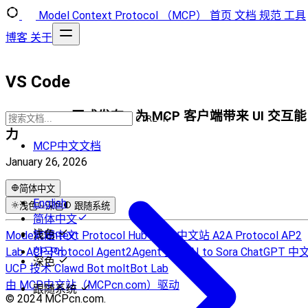
Model Context Protocol （MCP）
首页
文档
规范
工具
博客
关于
VS Code
MCP Apps 正式发布 - 为 MCP 客户端带来 UI 交互能
CTRL K
力
MCP中文文档
January 26, 2026
简体中文
English
浅色
深色
跟随系统
简体中文
浅色
Model Context Protocol Hub
繁體中文
MCP 中文站
A2A Protocol
AP2
Lab
ACP Protocol
한국어
Agent2Agent 文档
AI to Sora
ChatGPT 中
深色
UCP 技术
Clawd Bot
moltBot Lab
由 MCP中文站（MCPcn.com）驱动
跟随系统
© 2024 MCPcn.com.