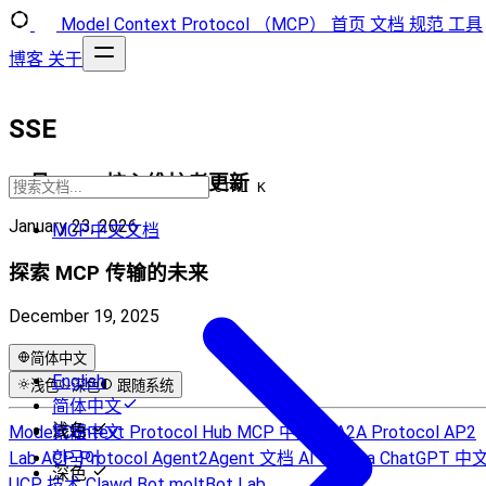
Model Context Protocol （MCP）
首页
文档
规范
工具
博客
关于
SSE
一月 MCP 核心维护者更新
CTRL K
January 23, 2026
MCP中文文档
探索 MCP 传输的未来
December 19, 2025
简体中文
English
浅色
深色
跟随系统
简体中文
浅色
Model Context Protocol Hub
繁體中文
MCP 中文站
A2A Protocol
AP2
Lab
ACP Protocol
한국어
Agent2Agent 文档
AI to Sora
ChatGPT 中
深色
UCP 技术
Clawd Bot
moltBot Lab