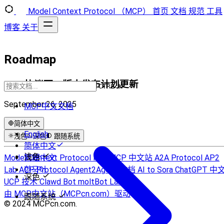
Model Context Protocol （MCP）
首页
文档
规范
工具
博客
关于
Roadmap
MCP协议下一版本发布计划更新
CTRL K
September 26, 2025
MCP中文文档
简体中文
English
浅色
深色
跟随系统
简体中文
浅色
Model Context Protocol Hub
繁體中文
MCP 中文站
A2A Protocol
AP2
Lab
ACP Protocol
한국어
Agent2Agent 文档
AI to Sora
ChatGPT 中
深色
UCP 技术
Clawd Bot
moltBot Lab
由 MCP中文站（MCPcn.com）驱动
跟随系统
© 2024 MCPcn.com.