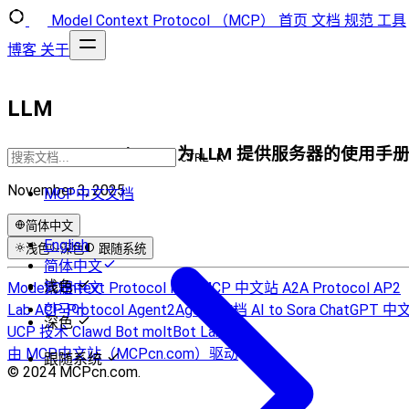
Model Context Protocol （MCP）
首页
文档
规范
工具
博客
关于
LLM
Server Instructions：为 LLM 提供服务器的使用手
CTRL K
November 3, 2025
MCP中文文档
简体中文
English
浅色
深色
跟随系统
简体中文
浅色
Model Context Protocol Hub
繁體中文
MCP 中文站
A2A Protocol
AP2
Lab
ACP Protocol
한국어
Agent2Agent 文档
AI to Sora
ChatGPT 中
深色
UCP 技术
Clawd Bot
moltBot Lab
由 MCP中文站（MCPcn.com）驱动
跟随系统
© 2024 MCPcn.com.