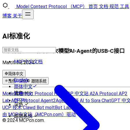
Model Context Protocol （MCP）
首页
文档
规范
工具
博客
关于
AI标准化
一文读懂MCP协议：大模型AI-Agent的USB-C接口
CTRL K
MCP中文文档
March 19, 2024
简体中文
English
浅色
深色
跟随系统
简体中文
浅色
Model Context Protocol Hub
繁體中文
MCP 中文站
A2A Protocol
AP2
Lab
ACP Protocol
한국어
Agent2Agent 文档
AI to Sora
ChatGPT 中
深色
UCP 技术
Clawd Bot
moltBot Lab
由 MCP中文站（MCPcn.com）驱动
跟随系统
© 2024 MCPcn.com.