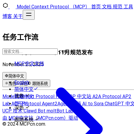
Model Context Protocol （MCP）
首页
文档
规范
工具
博客
关于
任务工作流
MCP 一周年：2025年11月规范发布
CTRL K
MCP中文文档
November 25, 2025
简体中文
English
浅色
深色
跟随系统
简体中文
浅色
Model Context Protocol Hub
繁體中文
MCP 中文站
A2A Protocol
AP2
Lab
ACP Protocol
한국어
Agent2Agent 文档
AI to Sora
ChatGPT 中
深色
UCP 技术
Clawd Bot
moltBot Lab
由 MCP中文站（MCPcn.com）驱动
跟随系统
© 2024 MCPcn.com.