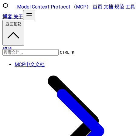
Model Context Protocol （MCP）
首页
文档
规范
工具
博客
关于
返回顶部
规范
CTRL K
MCP中文文档