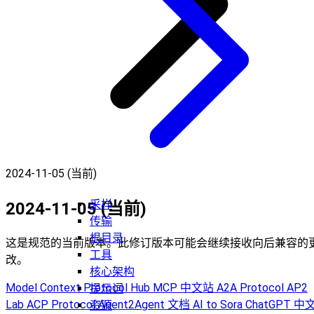
2024-11-05 (当前)
采样
2024-11-05 (当前)
传输
根目录
这是规范的当前版本。此修订版本可能会继续接收向后兼容的
工具
改。
核心架构
Model Context Protocol Hub
MCP 中文站
A2A Protocol
AP2
提示词
Lab
ACP Protocol
Agent2Agent 文档
AI to Sora
ChatGPT 中
资源