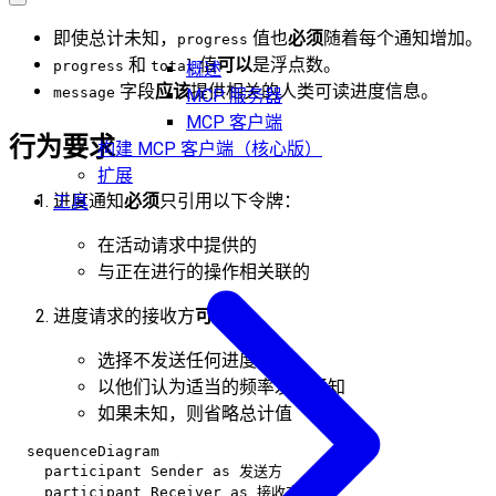
即使总计未知，
值也
必须
随着每个通知增加。
progress
和
值
可以
是浮点数。
progress
total
概述
字段
应该
提供相关的人类可读进度信息。
message
MCP 服务器
MCP 客户端
行为要求
构建 MCP 客户端（核心版）
扩展
进度通知
必须
只引用以下令牌：
工具
在活动请求中提供的
与正在进行的操作相关联的
进度请求的接收方
可以
：
选择不发送任何进度通知
以他们认为适当的频率发送通知
如果未知，则省略总计值
  sequenceDiagram

    participant Sender as 发送方

    participant Receiver as 接收方
