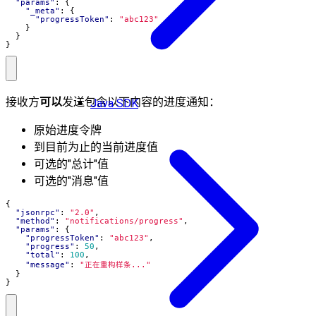
"params"
:
{
"_meta"
:
{
"progressToken"
:
"abc123"
}
}
}
接收方
可以
发送包含以下内容的进度通知：
Java SDK
原始进度令牌
到目前为止的当前进度值
可选的"总计"值
可选的"消息"值
{
"jsonrpc"
:
"2.0"
,
"method"
:
"notifications/progress"
,
"params"
:
{
"progressToken"
:
"abc123"
,
"progress"
:
50
,
"total"
:
100
,
"message"
:
"正在重构样条..."
}
}