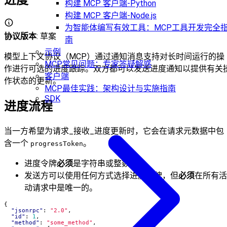
构建 MCP 客户端-Python
构建 MCP 客户端-Node.js
为智能体编写有效工具：MCP工具开发完全
协议版本
: 草案
南
示例
模型上下文协议（MCP）通过通知消息支持对长时间运行的操
MCP常见问题：专家答疑解惑
作进行可选的进度跟踪。双方都可以发送进度通知以提供有关
客户端
作状态的更新。
MCP最佳实践：架构设计与实施指南
SDK
进度流程
当一方希望为请求_接收_进度更新时，它会在请求元数据中包
含一个
。
progressToken
进度令牌
必须
是字符串或整数值
发送方可以使用任何方式选择进度令牌，但
必须
在所有活
动请求中是唯一的。
{
"jsonrpc"
:
"2.0"
,
"id"
:
1
,
"method"
:
"some_method"
,