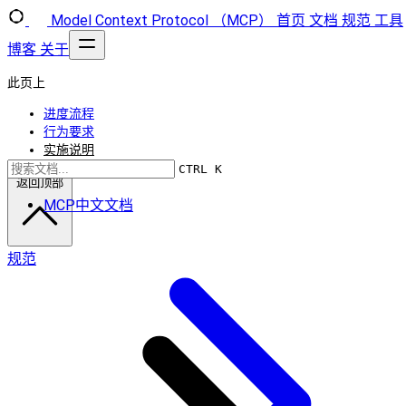
Model Context Protocol （MCP）
首页
文档
规范
工具
博客
关于
此页上
进度流程
行为要求
实施说明
CTRL K
返回顶部
MCP中文文档
规范