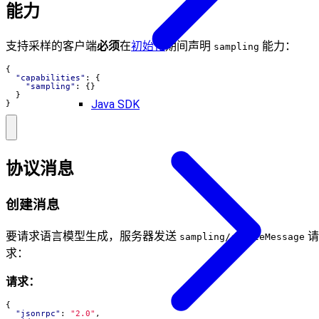
能力
支持采样的客户端
必须
在
初始化
期间声明
能力：
sampling
{
"capabilities"
:
{
"sampling"
:
{}
}
Java SDK
}
协议消息
创建消息
要请求语言模型生成，服务器发送
请
sampling/createMessage
求：
请求：
{
"jsonrpc"
:
"2.0"
,