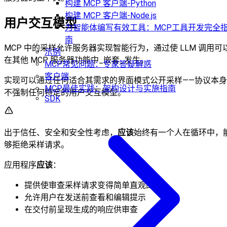
构建 MCP 客户端-Python
构建 MCP 客户端-Node.js
用户交互模型
为智能体编写有效工具：MCP工具开发完全
南
MCP 中的采样允许服务器实现智能行为，通过使 LLM 调用可
示例
在其他 MCP 服务器功能中_嵌套_发生。
MCP常见问题：专家答疑解惑
客户端
实现可以通过任何适合其需求的界面模式公开采样——协议本身
MCP最佳实践：架构设计与实施指南
不强制任何特定的用户交互模型。
SDK
出于信任、安全和安全性考虑，
应该
始终有一个人在循环中，
够拒绝采样请求。
应用程序
应该
：
提供使审查采样请求变得简单直观的 UI
允许用户在发送前查看和编辑提示
在交付前呈现生成的响应供审查