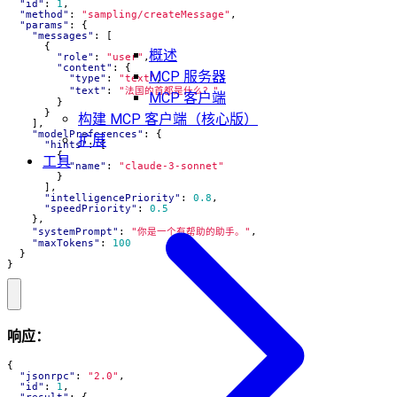
"id"
:
1
,
"method"
:
"sampling/createMessage"
,
"params"
:
{
"messages"
:
[
{
概述
"role"
:
"user"
,
"content"
:
{
MCP 服务器
"type"
:
"text"
,
"text"
:
"法国的首都是什么？"
MCP 客户端
}
}
构建 MCP 客户端（核心版）
],
"modelPreferences"
:
{
扩展
"hints"
:
[
{
工具
"name"
:
"claude-3-sonnet"
}
],
"intelligencePriority"
:
0.8
,
"speedPriority"
:
0.5
},
"systemPrompt"
:
"你是一个有帮助的助手。"
,
"maxTokens"
:
100
}
}
响应：
{
"jsonrpc"
:
"2.0"
,
"id"
:
1
,