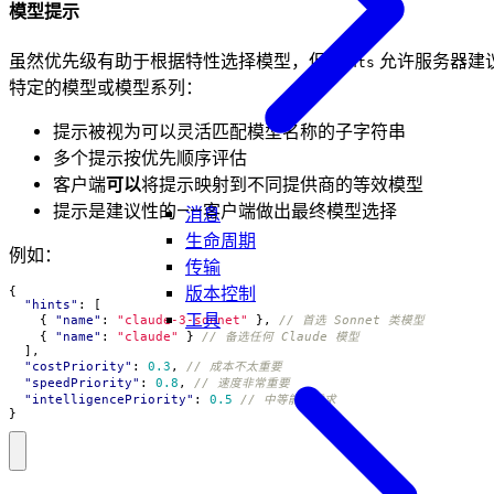
模型提示
虽然优先级有助于根据特性选择模型，但
允许服务器建
hints
特定的模型或模型系列：
提示被视为可以灵活匹配模型名称的子字符串
多个提示按优先顺序评估
客户端
可以
将提示映射到不同提供商的等效模型
提示是建议性的——客户端做出最终模型选择
消息
生命周期
例如：
传输
版本控制
{
"hints"
:
[
工具
{
"name"
:
"claude-3-sonnet"
},
{
"name"
:
"claude"
}
],
"costPriority"
:
0.3
,
"speedPriority"
:
0.8
,
"intelligencePriority"
:
0.5
}