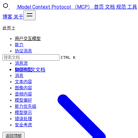
Model Context Protocol （MCP）
首页
文档
规范
工具
博客
关于
此页上
用户交互模型
能力
协议消息
创建消息
CTRL K
消息流
MCP中文文档
数据类型
消息
文本内容
图像内容
音频内容
模型偏好
能力优先级
模型提示
错误处理
安全考虑
返回顶部