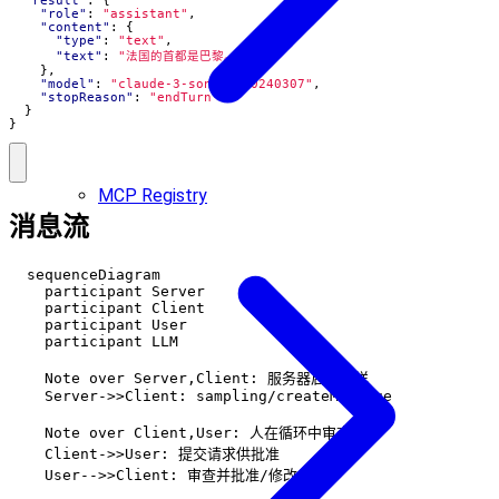
"result"
:
{
"role"
:
"assistant"
,
"content"
:
{
"type"
:
"text"
,
"text"
:
"法国的首都是巴黎。"
},
"model"
:
"claude-3-sonnet-20240307"
,
"stopReason"
:
"endTurn"
}
}
MCP Registry
消息流
  sequenceDiagram

    participant Server

    participant Client

    participant User

    participant LLM

    Note over Server,Client: 服务器启动采样

    Server->>Client: sampling/createMessage

    Note over Client,User: 人在循环中审查

    Client->>User: 提交请求供批准

    User-->>Client: 审查并批准/修改
