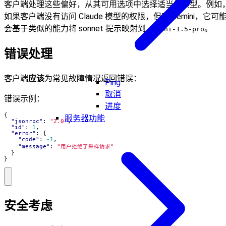
客户端处理这些偏好，从其可用选项中选择适当的模型。例如
如果客户端没有访问 Claude 模型的权限，但有 Gemini，它可
会基于类似的能力将 sonnet 提示映射到
。
gemini-1.5-pro
错误处理
客户端
应该
为常见故障情况返回错误：
Ping
取消
错误示例：
进度
{
服务器功能
"jsonrpc"
:
"2.0"
,
"id"
:
1
,
"error"
:
{
"code"
:
-1
,
"message"
:
"用户拒绝了采样请求"
}
}
安全考虑