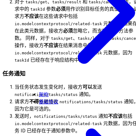
对于
、
和
操作，
tasks/get
tasks/result
tasks/cancel
求中的
参数
必须
用作识别目标任务的真值来源。
taskId
求方
不应该
在这些请求中包括
元数据，如果
io.modelcontextprotocol/related-task
在此类元数据，接收方
必须
忽略它，而支持 RPC 方法参
数。 同样，对于
、
和
tasks/get
tasks/list
tasks/cance
操作，接收方
不应该
在结果消息中包括
元数据，因为
io.modelcontextprotocol/related-task
已经存在于响应结构中。
taskId
任务通知
当任务状态发生变化时，接收方
可以
发送
通知。
架构
notifications/tasks/status
请求方
不得
依赖接收
通知
基础协议
notifications/tasks/status
因为它是可选的。
发送时，
通知
不应该
包括
notifications/tasks/status
元数据，因为
io.modelcontextprotocol/related-task
务 ID 已经存在于通知参数中。