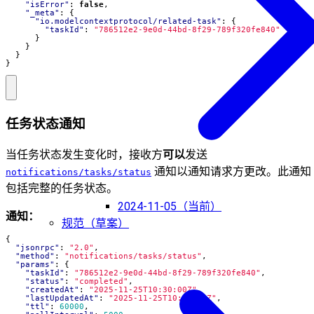
"isError"
:
false
,
"_meta"
:
{
"io.modelcontextprotocol/related-task"
:
{
"taskId"
:
"786512e2-9e0d-44bd-8f29-789f320fe840"
}
}
}
}
任务状态通知
当任务状态发生变化时，接收方
可以
发送
通知以通知请求方更改。此通知
notifications/tasks/status
包括完整的任务状态。
2024-11-05（当前）
通知：
规范（草案）
{
"jsonrpc"
:
"2.0"
,
"method"
:
"notifications/tasks/status"
,
"params"
:
{
"taskId"
:
"786512e2-9e0d-44bd-8f29-789f320fe840"
,
"status"
:
"completed"
,
"createdAt"
:
"2025-11-25T10:30:00Z"
,
"lastUpdatedAt"
:
"2025-11-25T10:50:00Z"
,
"ttl"
:
60000
,