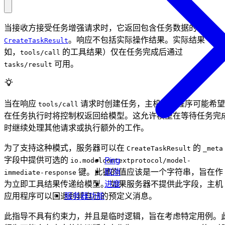
当接收方接受任务增强请求时，它返回包含任务数据的
。响应不包括实际操作结果。实际结果（例
CreateTaskResult
如，
的工具结果）仅在任务完成后通过
tools/call
可用。
tasks/result
当在响应
请求时创建任务，主机应用程序可能希望
tools/call
在任务执行时将控制权返回给模型。这允许模型在等待任务完
时继续处理其他请求或执行额外的工作。
为了支持这种模式，服务器可以在
的
CreateTaskResult
_meta
字段中提供可选的
Ping
io.modelcontextprotocol/model-
取消
键。此键的值应该是一个字符串，旨在作
immediate-response
进度
为立即工具结果传递给模型。 如果服务器不提供此字段，主机
服务器功能
应用程序可以回退到其自己的预定义消息。
此指导不具有约束力，并且是临时逻辑，旨在考虑特定用例。