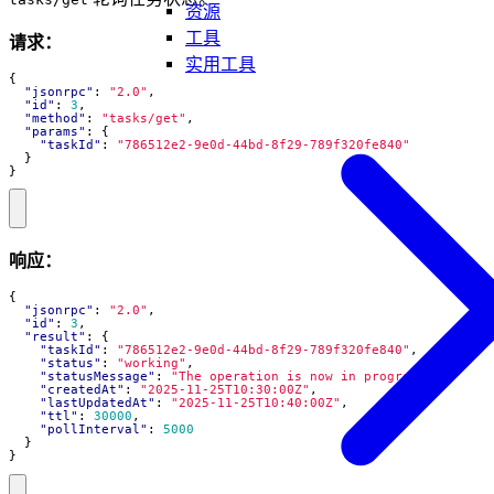
资源
工具
请求：
实用工具
{
"jsonrpc"
:
"2.0"
,
"id"
:
3
,
"method"
:
"tasks/get"
,
"params"
:
{
"taskId"
:
"786512e2-9e0d-44bd-8f29-789f320fe840"
}
}
响应：
{
"jsonrpc"
:
"2.0"
,
"id"
:
3
,
"result"
:
{
"taskId"
:
"786512e2-9e0d-44bd-8f29-789f320fe840"
,
"status"
:
"working"
,
"statusMessage"
:
"The operation is now in progress."
,
"createdAt"
:
"2025-11-25T10:30:00Z"
,
"lastUpdatedAt"
:
"2025-11-25T10:40:00Z"
,
"ttl"
:
30000
,
"pollInterval"
:
5000
}
}