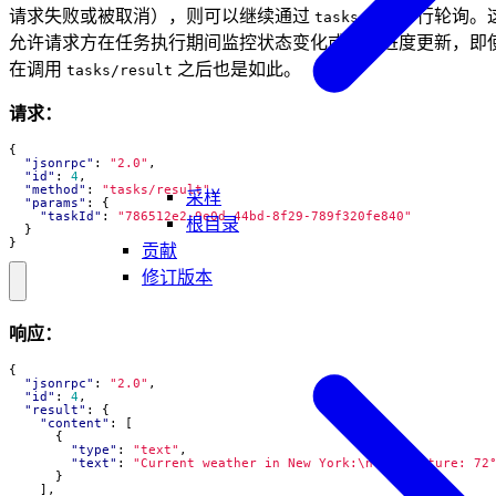
请求失败或被取消），则可以继续通过
并行轮询。
tasks/get
允许请求方在任务执行期间监控状态变化或显示进度更新，即
在调用
之后也是如此。
tasks/result
请求：
{
"jsonrpc"
:
"2.0"
,
"id"
:
4
,
"method"
:
"tasks/result"
,
采样
"params"
:
{
"taskId"
:
"786512e2-9e0d-44bd-8f29-789f320fe840"
根目录
}
}
贡献
修订版本
响应：
{
"jsonrpc"
:
"2.0"
,
"id"
:
4
,
"result"
:
{
"content"
:
[
{
"type"
:
"text"
,
"text"
:
"Current weather in New York:\nTemperature: 72
}
],