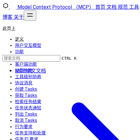
Model Context Protocol （MCP）
首页
文档
规范
工具
博客
关于
此页上
定义
用户交互模型
功能
服务器功能
CTRL K
客户端功能
MCP中文文档
功能协商
工具级别协商
协议消息
创建 Tasks
获取 Tasks
检索任务结果
任务状态通知
列出 Tasks
取消 Tasks
行为要求
任务支持和处理
任务 ID 要求