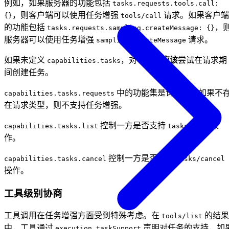
例如，如果服务器的功能包括
tasks.requests.tools.call:
，则客户端可以使用任务增强
请求。如果客户端
{}
tools/call
的功能包括
，
tasks.requests.sampling.createMessage: {}
服务器可以使用任务增强
请求。
sampling/createMessage
如果未定义
，对等方
不应该
尝试在请求期
capabilities.tasks
间创建任务。
中的功能集是详尽的。如果不
capabilities.tasks.requests
在请求类型，则不支持任务增强。
控制一方是否支持
操
capabilities.tasks.list
tasks/list
作。
控制一方是否支持
capabilities.tasks.cancel
tasks/cancel
操作。
工具级别协商
工具调用在任务增强方面受到特殊考虑。在
的结果
tools/list
中，工具通过
声明对任务的支持，如
execution.taskSupport