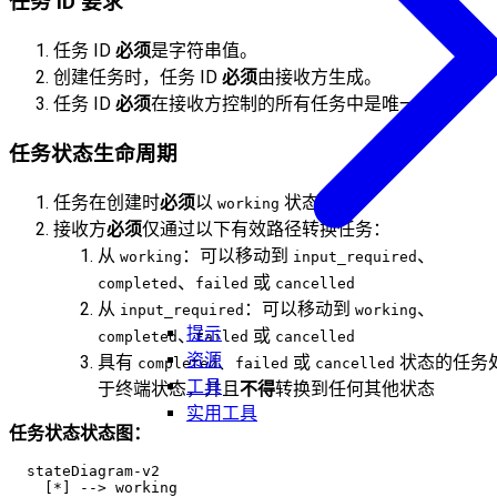
任务 ID 要求
任务 ID
必须
是字符串值。
创建任务时，任务 ID
必须
由接收方生成。
任务 ID
必须
在接收方控制的所有任务中是唯一的。
任务状态生命周期
任务在创建时
必须
以
状态开始。
working
接收方
必须
仅通过以下有效路径转换任务：
从
：可以移动到
、
working
input_required
、
或
completed
failed
cancelled
从
：可以移动到
、
input_required
working
提示
、
或
completed
failed
cancelled
资源
具有
、
或
状态的任务
completed
failed
cancelled
工具
于终端状态，并且
不得
转换到任何其他状态
实用工具
任务状态状态图：
  stateDiagram-v2

    [*] --> working
