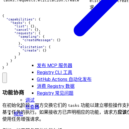
tasks.requests.elicitation.create
elicitation/creat
求
{
"capabilities"
:
{
"tasks"
:
{
"list"
:
{},
"cancel"
:
{},
"requests"
:
{
"sampling"
:
{
"createMessage"
:
{}
},
"elicitation"
:
{
"create"
:
{}
}
}
}
}
发布 MCP 服务器
}
Registry CLI 工具
GitHub Actions 自动化发布
消费 Registry 数据
功能协商
Registry 常见问题
调试
在初始化阶段，双方交换它们的
功能以建立哪些操作支
tasks
检查器
基于任务的执行。如果接收方已声明相应的功能，请求方
应该
规范
使用任务增强请求。