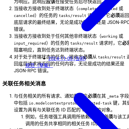
为响应。此响应
应该
在接受任务后尽快返回。
当接收方接收到处于终端状态（
、
或
completed
failed
）的任务的
请求时，它
必须
返回
cancelled
tasks/result
底层请求的最终结果，无论是成功的结果还是 JSON-RP
错误。
当接收方接收到处于任何其他非终端状态（
或
working
）的任务的
请求时，它
必
input_required
tasks/result
阻塞响应，直到任务达到终端状态。
对于处于终端状态的任务，接收方
必须
从
tasks/result
2024-11-05 (当前)
回底层请求将返回的任何内容，无论是成功的结果还是
规范（草案）
JSON-RPC 错误。
关联任务相关消息
与任务相关的所有请求、通知和响应
必须
在其
字段
_meta
中包括
键，其
io.modelcontextprotocol/related-task
设置为具有与关联任务 ID 匹配的
的对象。
taskId
例如，任务增强工具调用所依赖的引导
必须
与该工
调用的任务共享相同的相关任务 ID。