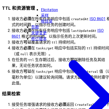
TTL 和资源管理
Elicitation
采样
接收方
必须
在所有任务响应中包括
ISO 8601
createdAt
根目录
式的时间戳，以指示任务的创建时间。
贡献
接收方
必须
在所有任务响应中包括
ISO
lastUpdatedAt
关键变更
8601
格式的时间戳，以指示任务的上次更新时间。
修订版本
接收方
可以
覆盖请求的
持续时间。
ttl
接收方
必须
在
响应中包括实际的
持续时间
tasks/get
ttl
（或
表示无限）。
null
在任务的
生存期过后，接收方
可以
删除任务及其结
ttl
果，无论任务状态如何。
接收方
可以
在
响应中包括
值（
tasks/get
pollInterval
毫秒为单位）以建议轮询间隔。请求方
应该
在提供时遵守
此值。
结果检索
接受任务增强请求的接收方
必须
返回
CreateTaskResult