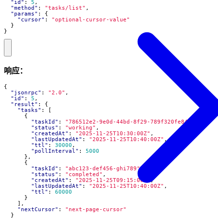
"id"
:
5
,
"method"
:
"tasks/list"
,
"params"
:
{
"cursor"
:
"optional-cursor-value"
}
}
响应：
{
"jsonrpc"
:
"2.0"
,
"id"
:
5
,
"result"
:
{
"tasks"
:
[
{
"taskId"
:
"786512e2-9e0d-44bd-8f29-789f320fe840"
,
"status"
:
"working"
,
"createdAt"
:
"2025-11-25T10:30:00Z"
,
"lastUpdatedAt"
:
"2025-11-25T10:40:00Z"
,
"ttl"
:
30000
,
"pollInterval"
:
5000
},
{
"taskId"
:
"abc123-def456-ghi789"
,
"status"
:
"completed"
,
"createdAt"
:
"2025-11-25T09:15:00Z"
,
"lastUpdatedAt"
:
"2025-11-25T10:40:00Z"
,
"ttl"
:
60000
}
],
"nextCursor"
:
"next-page-cursor"
}