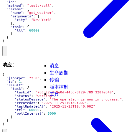
"id"
:
1
,
"method"
:
"tools/call"
,
"params"
:
{
"name"
:
"get_weather"
,
"arguments"
:
{
"city"
:
"New York"
},
"task"
:
{
"ttl"
:
60000
}
}
}
响应：
消息
生命周期
{
"jsonrpc"
:
"2.0"
,
传输
"id"
:
1
,
"result"
:
{
版本控制
"task"
:
{
"taskId"
:
"786512e2-9e0d-44bd-8f29-789f320fe840"
,
工具
"status"
:
"working"
,
"statusMessage"
:
"The operation is now in progress."
,
"createdAt"
:
"2025-11-25T10:30:00Z"
,
"lastUpdatedAt"
:
"2025-11-25T10:40:00Z"
,
"ttl"
:
60000
,
"pollInterval"
:
5000
}
}
}