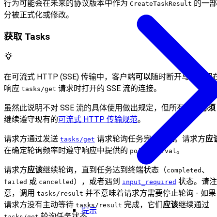
行为可能会在未来的协议版本中作为
的一部
CreateTaskResult
分被正式化或修改。
获取 Tasks
在可流式 HTTP (SSE) 传输中，客户端
可以
随时断开与服务器
响应
请求时打开的 SSE 流的连接。
tasks/get
虽然此说明不对 SSE 流的具体使用做出规定，但所有实施
必须
继续遵守现有的
可流式 HTTP 传输规范
。
请求方通过发送
请求轮询任务完成情况。请求方
应
tasks/get
在确定轮询频率时遵守响应中提供的
。
pollInterval
请求方
应该
继续轮询，直到任务达到终端状态（
、
completed
或
），或者遇到
状态。请注
failed
cancelled
input_required
意，调用
并不意味着请求方需要停止轮询 - 如果
tasks/result
请求方没有主动等待
完成，它们
应该
继续通过
tasks/result
提示
轮询任务状态。
tasks/get