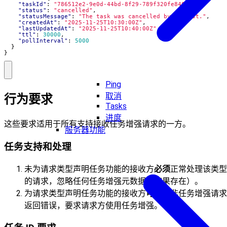
"taskId"
:
"786512e2-9e0d-44bd-8f29-789f320fe840"
,
"status"
:
"cancelled"
,
"statusMessage"
:
"The task was cancelled by request."
,
"createdAt"
:
"2025-11-25T10:30:00Z"
,
"lastUpdatedAt"
:
"2025-11-25T10:40:00Z"
,
"ttl"
:
30000
,
"pollInterval"
:
5000
}
}
Ping
取消
行为要求
Tasks
进度
这些要求适用于所有支持接收任务增强请求的一方。
服务器功能
任务支持和处理
未为请求类型声明任务功能的接收方
必须
正常处理该类型
的请求，忽略任何任务增强元数据（如果存在）。
为请求类型声明任务功能的接收方
可以
为非任务增强请求
返回错误，要求请求方使用任务增强。