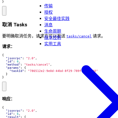
}
传输
授权
安全最佳实践
取消 Tasks
消息
生命周期
要明确取消任务，请求方可以发送
请求。
tasks/cancel
版本控制
实用工具
请求：
{
"jsonrpc"
:
"2.0"
,
"id"
:
6
,
"method"
:
"tasks/cancel"
,
"params"
:
{
"taskId"
:
"786512e2-9e0d-44bd-8f29-789f320fe840"
}
}
响应：
{
"jsonrpc"
:
"2.0"
,
"id"
:
6
,
"result"
:
{