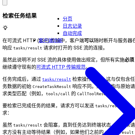
检索任务结果
分页
日志记录
自动完成
客户端功能
在可流式 HTTP (SSE) 传输中，客户端
可以
随时断开与服务器
响应
请求时打开的 SSE 流的连接。
tasks/result
虽然此说明不对 SSE 流的具体使用做出规定，但所有实施
必须
继续遵守现有的
可流式 HTTP 传输规范
。
任务完成后，通过
检索操作结果。这与仅包含任
tasks/result
务数据的初始
响应不同。结果结构与原始请
CreateTaskResult
求类型匹配（例如，
的
）。
tools/call
CallToolResult
要检索已完成任务的结果，请求方可以发送
请
tasks/result
求：
虽然
会阻塞，直到任务达到终端状态，但如果请
tasks/result
求方没有主动等待结果（例如，如果他们之前的
tasks/result