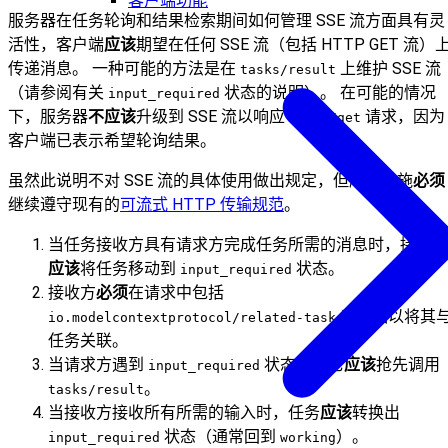
客户端功能
服务器在任务轮询和结果检索期间如何管理 SSE 流方面具有灵
活性，客户端
应该
期望在任何 SSE 流（包括 HTTP GET 流）
传递消息。 一种可能的方法是在
上维护 SSE 流
tasks/result
（请参阅有关
状态的说明）。 在可能的情况
input_required
下，服务器
不应该
升级到 SSE 流以响应
请求，因为
tasks/get
客户端已表示希望轮询结果。
虽然此说明不对 SSE 流的具体使用做出规定，但所有实施
必须
继续遵守现有的
可流式 HTTP 传输规范
。
当任务接收方具有请求方完成任务所需的消息时，接收方
应该
将任务移动到
状态。
input_required
接收方
必须
在请求中包括
元数据以将其
io.modelcontextprotocol/related-task
任务关联。
当请求方遇到
状态时，它
应该
抢先调用
input_required
。
tasks/result
当接收方接收所有所需的输入时，任务
应该
转换出
状态（通常回到
）。
input_required
working