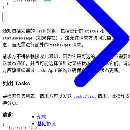
"pollInterval"
:
5000
}
}
通知包括完整的
对象，包括更新的
和
Task
status
（如果存在）。这允许请求方访问完整的任务状
statusMessage
态，而无需进行额外的
请求。
tasks/get
请求方
不得
依赖接收此通知，因为它是可选的。接收方不需要
送状态通知，并且可能选择仅针对某些状态转换发送它们。请
方
应该
继续通过
轮询以确保它们接收状态更新。
tasks/get
列出 Tasks
要检索任务列表，请求方可以发送
请求。此操作支
tasks/list
持分页。
请求：
架构
基础协议
{
"jsonrpc"
:
"2.0"
,