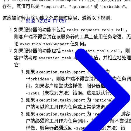
存在，其值可以是
、
或
。
"required"
"optional"
"forbidden"
这应被解释为除功能之外的细粒度层，遵循以下规则：
规范（2024-11-05）
如果服务器的功能不包括
，
tasks.requests.tools.call
则客户端
不得
尝试在该服务器的工具上使用任务增强，无
论
值如何。
execution.taskSupport
如果服务器的功能包括
，则
tasks.requests.tools.call
客户端考虑
的值，并相应地处理
execution.taskSupport
它：
如果
不存在或为
execution.taskSupport
，则客户端
不得
尝试将工具作为任务调
"forbidden"
用。如果客户端尝试这样做，服务器
应该
返回
（未找到方法）错误。这是默认行为。
-32601
如果
为
，则客
execution.taskSupport
"optional"
户端
可以
将工具作为任务或正常请求调用。
如果
为
，则客
execution.taskSupport
"required"
户端
必须
将工具作为任务调用。如果客户端不尝试
样做，服务器
必须
返回
（未找到方法）错
-32601