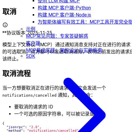
使用 LLM 构建 MCP
构建 MCP 客户端-Python
取消
构建 MCP 客户端-Node.js
为智能体编写有效工具：MCP工具开发完全
示例
**协议版本: 2025-11-25
MCP常见问题：专家答疑解惑
客户端
模型上下文协议（MCP）通过通知消息支持对正在进行的请求
MCP最佳实践：架构设计与实施指南
的可选取消。双方都可以发送取消通知，表明之前发出的请求
SDK
该终止。
取消流程
当一方想要取消正在进行的请求时，它会发送一个
通知，其中包含：
notifications/cancelled
要取消的请求的 ID
一个可选的原因字符串，可以被记录或显示
{
"jsonrpc"
:
"2.0"
,
"method"
:
"notifications/cancelled"
,