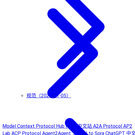
规范（2024-11-05）
Model Context Protocol Hub
MCP 中文站
A2A Protocol
AP2
Lab
ACP Protocol
Agent2Agent 文档
AI to Sora
ChatGPT 中