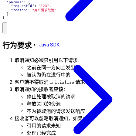
"params"
:
{
"requestId"
:
"123"
,
"reason"
:
"用户请求取消"
}
}
行为要求
Java SDK
取消通知
必须
只引用以下请求：
之前在同一方向上发出的
被认为仍在进行中的
客户端
不得
取消
请求
initialize
取消通知的接收者
应该
：
停止处理被取消的请求
释放关联的资源
不为被取消的请求发送响应
接收者
可以
忽略取消通知，如果：
引用的请求未知
处理已经完成