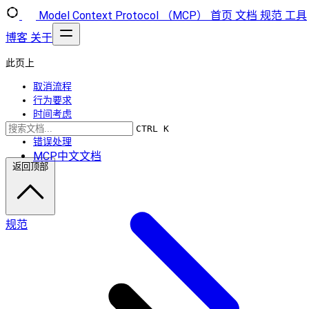
Model Context Protocol （MCP）
首页
文档
规范
工具
博客
关于
此页上
取消流程
行为要求
时间考虑
实施说明
CTRL K
错误处理
MCP中文文档
返回顶部
规范