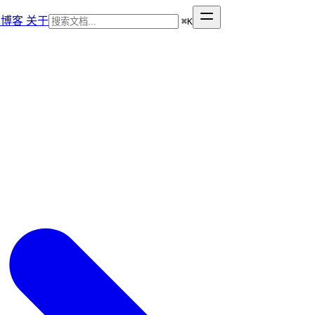
博客
关于
⌘
K