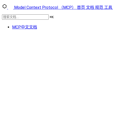
Model Context Protocol （MCP）
首页
文档
规范
工具
⌘
K
MCP中文文档