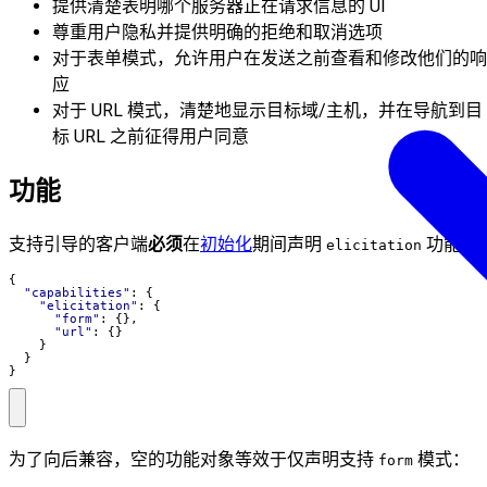
提供清楚表明哪个服务器正在请求信息的 UI
尊重用户隐私并提供明确的拒绝和取消选项
对于表单模式，允许用户在发送之前查看和修改他们的响
应
对于 URL 模式，清楚地显示目标域/主机，并在导航到目
标 URL 之前征得用户同意
功能
支持引导的客户端
必须
在
初始化
期间声明
功能：
elicitation
{
"capabilities"
:
{
"elicitation"
:
{
"form"
:
{},
"url"
:
{}
}
}
}
为了向后兼容，空的功能对象等效于仅声明支持
模式：
form