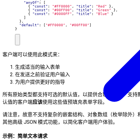
"anyOf"
:
[
{
"const"
:
"#FF0000"
,
"title"
:
"Red"
},
{
"const"
:
"#00FF00"
,
"title"
:
"Green"
},
{
"const"
:
"#0000FF"
,
"title"
:
"Blue"
}
]
},
"default"
:
[
"#FF0000"
,
"#00FF00"
]
}
客户端可以使用此模式来：
生成适当的输入表单
在发送之前验证用户输入
为用户提供更好的指导
所有原始类型都支持可选的默认值，以提供合理的起点。支持
认值的客户端
应该
使用这些值预填充表单字段。
请注意，故意不支持复杂的嵌套结构、对象数组（枚举除外）
其他高级 JSON 模式功能，以简化客户端用户体验。
示例：简单文本请求