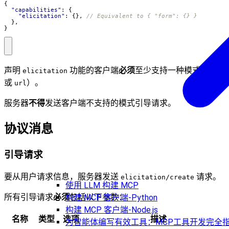
{
"capabilities"
:
{
"elicitation"
:
{},
},
}
声明
功能的客户端
必须
至少支持一种模式（
elicitation
form
或
）。
url
服务器
不得
发送客户端不支持的模式引导请求。
协议消息
引导请求
要从用户请求信息，服务器发送
请求。
elicitation/create
使用 LLM 构建 MCP
所有引导请求
必须
包括以下参数：
构建 MCP 客户端-Python
构建 MCP 客户端-Node.js
名称
类型
选项
描述
为智能体编写有效工具：MCP工具开发完全