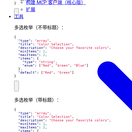
构建 MCP 客户端（核心版）
}
扩展
工具
多选枚举（不带标题）：
{
"type"
:
"array"
,
"title"
:
"Color Selection"
,
"description"
:
"Choose your favorite colors"
,
"minItems"
:
1
,
"maxItems"
:
2
,
"items"
:
{
"type"
:
"string"
,
"enum"
:
[
"Red"
,
"Green"
,
"Blue"
]
},
"default"
:
[
"Red"
,
"Green"
]
}
多选枚举（带标题）：
{
"type"
:
"array"
,
"title"
:
"Color Selection"
,
"description"
:
"Choose your favorite colors"
,
"minItems"
:
1
,
"maxItems"
:
2
,
"items"
:
{