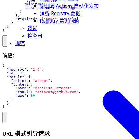
"type"
:
"number"
,
"minimum"
:
18
,
GitHub Actions 自动化发布
"description"
:
"Your age"
}
消费 Registry 数据
},
"required"
:
[
"name"
,
"email"
]
Registry 常见问题
}
}
调试
}
检查器
规范
响应：
{
"jsonrpc"
:
"2.0"
,
"id"
:
2
,
"result"
:
{
"action"
:
"accept"
,
"content"
:
{
"name"
:
"Monalisa Octocat"
,
"email"
:
"
octocat@github.com
"
,
"age"
:
30
}
}
}
URL 模式引导请求