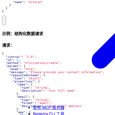
"name"
:
"octocat"
}
}
}
示例：结构化数据请求
请求：
{
"jsonrpc"
:
"2.0"
,
"id"
:
2
,
"method"
:
"elicitation/create"
,
"params"
:
{
"mode"
:
"form"
,
"message"
:
"Please provide your contact information"
,
"requestedSchema"
:
{
"type"
:
"object"
,
"properties"
:
{
"name"
:
{
"type"
:
"string"
,
"description"
:
"Your full name"
},
"email"
:
{
"type"
:
"string"
,
"format"
:
"email"
,
"description"
:
"Your email address"
发布 MCP 服务器
},
"age"
:
{
Registry CLI 工具