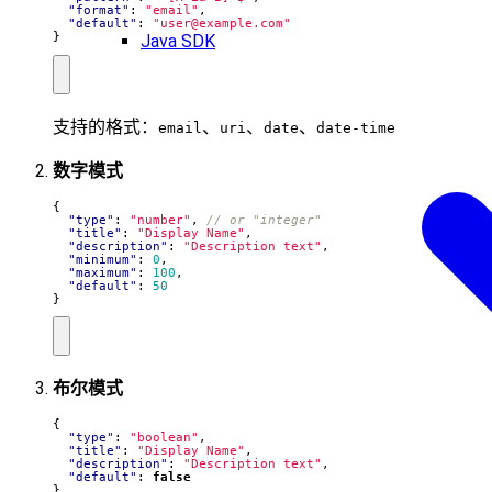
"format"
:
"email"
,
"default"
:
"
user@example.com
"
}
Java SDK
支持的格式：
、
、
、
email
uri
date
date-time
数字模式
{
"type"
:
"number"
,
"title"
:
"Display Name"
,
"description"
:
"Description text"
,
"minimum"
:
0
,
"maximum"
:
100
,
"default"
:
50
}
布尔模式
{
"type"
:
"boolean"
,
"title"
:
"Display Name"
,
"description"
:
"Description text"
,
"default"
:
false
}