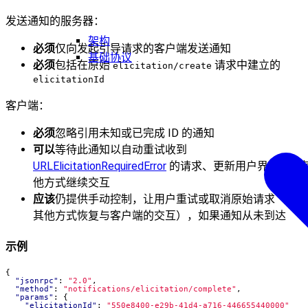
发送通知的服务器：
架构
必须
仅向发起引导请求的客户端发送通知
基础协议
必须
包括在原始
请求中建立的
elicitation/create
elicitationId
客户端：
必须
忽略引用未知或已完成 ID 的通知
可以
等待此通知以自动重试收到
URLElicitationRequiredError
的请求、更新用户界面或以
他方式继续交互
应该
仍提供手动控制，让用户重试或取消原始请求（或以
其他方式恢复与客户端的交互），如果通知从未到达
示例
{
"jsonrpc"
:
"2.0"
,
"method"
:
"notifications/elicitation/complete"
,
"params"
:
{
"elicitationId"
:
"550e8400-e29b-41d4-a716-446655440000"