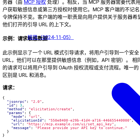
务器（由
MCP 授权
处理）。相反，当 MCP 服务器需要代表
户获取敏感信息或第三方授权时使用它。MCP 客户端的不记名
令牌保持不变。客户端的唯一职责是向用户提供关于服务器希
他们打开的引导 URL 的上下文。
规范（2024-11-05）
示例：请求敏感数据
此示例显示了一个 URL 模式引导请求，将用户引导到一个安全
URL，他们可以在那里提供敏感信息（例如，API 密钥）。 相
的请求可以将用户引导到 OAuth 授权流程或支付流程。唯一的
区别是 URL 和消息。
请求：
{
"jsonrpc"
:
"2.0"
,
"id"
:
3
,
"method"
:
"elicitation/create"
,
"params"
:
{
"mode"
:
"url"
,
"elicitationId"
:
"550e8400-e29b-41d4-a716-446655440000"
,
"url"
:
"https://mcp.example.com/ui/set_api_key"
,
"message"
:
"Please provide your API key to continue."
}
}