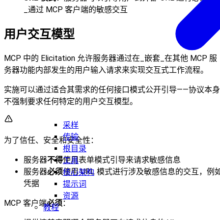
_通过 MCP 客户端的敏感交互
用户交互模型
MCP 中的 Elicitation 允许服务器通过在_嵌套_在其他 MCP 服
务器功能内部发生的用户输入请求来实现交互式工作流程。
实施可以通过适合其需求的任何接口模式公开引导——协议本身
不强制要求任何特定的用户交互模型。
采样
传输
为了信任、安全和安全性：
根目录
服务器
不得
使用表单模式引导来请求敏感信息
工具
服务器
必须
使用 URL 模式进行涉及敏感信息的交互，例
核心架构
凭据
提示词
资源
MCP 客户端
必须
：
教程