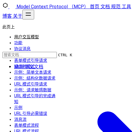
Model Context Protocol （MCP）
首页
文档
规范
工具
博客
关于
此页上
用户交互模型
功能
协议消息
引导请求
CTRL K
表单模式引导请求
MCP中文文档
请求的模式
示例：简单文本请求
示例：结构化数据请求
URL 模式引导请求
示例：请求敏感数据
URL 模式引导的完成通
知
示例
URL 引导必需错误
消息流
表单模式流程
URL 模式流程