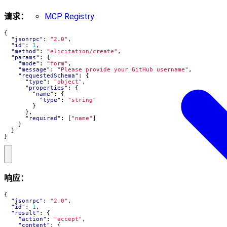
MCP Registry
请求：
{
"jsonrpc"
:
"2.0"
,
"id"
:
1
,
"method"
:
"elicitation/create"
,
"params"
:
{
"mode"
:
"form"
,
"message"
:
"Please provide your GitHub username"
,
"requestedSchema"
:
{
"type"
:
"object"
,
"properties"
:
{
"name"
:
{
"type"
:
"string"
}
},
"required"
:
[
"name"
]
}
}
}
响应：
{
"jsonrpc"
:
"2.0"
,
"id"
:
1
,
"result"
:
{
"action"
:
"accept"
,
"content"
:
{