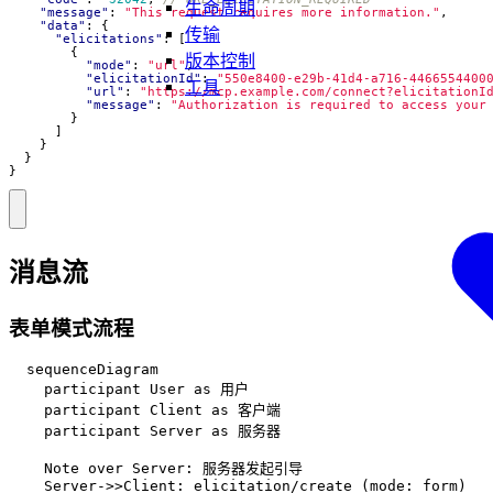
生命周期
"message"
:
"This request requires more information."
,
"data"
:
{
传输
"elicitations"
:
[
{
版本控制
"mode"
:
"url"
,
"elicitationId"
:
"550e8400-e29b-41d4-a716-4466554400
工具
"url"
:
"https://mcp.example.com/connect?elicitationI
"message"
:
"Authorization is required to access your
}
]
}
}
}
消息流
表单模式流程
  sequenceDiagram

    participant User as 用户

    participant Client as 客户端

    participant Server as 服务器

    Note over Server: 服务器发起引导

    Server->>Client: elicitation/create (mode: form)
