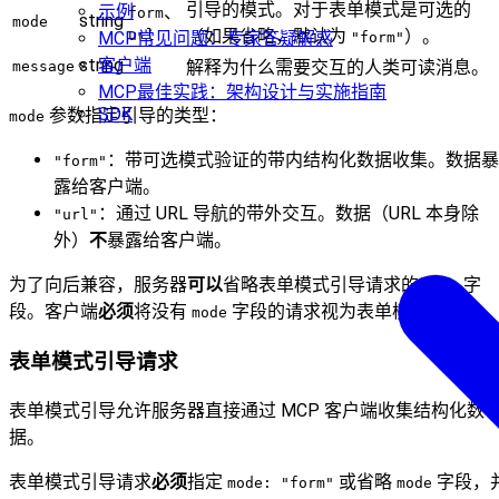
引导的模式。对于表单模式是可选的
示例
、
form
string
mode
（如果省略，默认为
）。
url
MCP常见问题：专家答疑解惑
"form"
客户端
string
解释为什么需要交互的人类可读消息。
message
MCP最佳实践：架构设计与实施指南
SDK
参数指定引导的类型：
mode
：带可选模式验证的带内结构化数据收集。数据暴
"form"
露给客户端。
：通过 URL 导航的带外交互。数据（URL 本身除
"url"
外）
不
暴露给客户端。
为了向后兼容，服务器
可以
省略表单模式引导请求的
字
mode
段。客户端
必须
将没有
字段的请求视为表单模式。
mode
表单模式引导请求
表单模式引导允许服务器直接通过 MCP 客户端收集结构化数
据。
表单模式引导请求
必须
指定
或省略
字段，
mode: "form"
mode