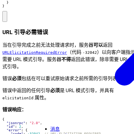
}
}
URL 引导必需错误
当在引导完成之前无法处理请求时，服务器
可以
返回
（代码
）以向客户端指
URLElicitationRequiredError
-32042
需要 URL 模式引导。服务器
不得
返回此错误，除非需要 URL 
式引导。
错误
必须
包括在可以重试原始请求之前所需的引导列表。
错误中返回的任何引导
必须
是 URL 模式引导，并具有
属性。
elicitationId
错误响应：
{
"jsonrpc"
:
"2.0"
,
"id"
:
2
,
消息
"error"
:
{
"code"
:
-32042
,