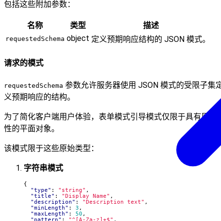
包括这些附加参数：
名称
类型
描述
object
定义预期响应结构的 JSON 模式。
requestedSchema
请求的模式
参数允许服务器使用 JSON 模式的受限子集
requestedSchema
义预期响应的结构。
为了简化客户端用户体验，表单模式引导模式仅限于具有原始
性的平面对象。
该模式限于这些原始类型：
字符串模式
{
"type"
:
"string"
,
"title"
:
"Display Name"
,
"description"
:
"Description text"
,
"minLength"
:
3
,
"maxLength"
:
50
,
"pattern"
:
"^[A-Za-z]+$"
,