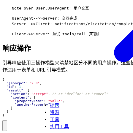
    Note over User,UserAgent: 用户交互

    UserAgent-->>Server: 交互完成

    Server-->>Client: notifications/elicitation/compl
响应操作
引导响应使用三操作模型来清楚地区分不同的用户操作。这些
作适用于表单和 URL 引导模式。
{
"jsonrpc"
:
"2.0"
,
"id"
:
1
,
"result"
:
{
"action"
:
"accept"
,
"content"
:
{
"propertyName"
:
"value"
,
提示
"anotherProperty"
:
42
}
资源
}
}
工具
实用工具