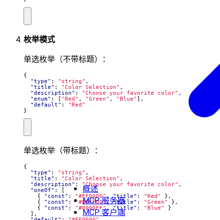
枚举模式
单选枚举（不带标题）：
{
"type"
:
"string"
,
"title"
:
"Color Selection"
,
"description"
:
"Choose your favorite color"
,
"enum"
:
[
"Red"
,
"Green"
,
"Blue"
],
"default"
:
"Red"
}
单选枚举（带标题）：
{
"type"
:
"string"
,
"title"
:
"Color Selection"
,
"description"
:
"Choose your favorite color"
,
概述
"oneOf"
:
[
{
"const"
:
"#FF0000"
,
"title"
:
"Red"
},
MCP 服务器
{
"const"
:
"#00FF00"
,
"title"
:
"Green"
},
{
"const"
:
"#0000FF"
,
"title"
:
"Blue"
}
MCP 客户端
],
"default"
:
"#FF0000"