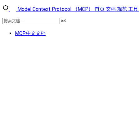
Model Context Protocol （MCP）
首页
文档
规范
工具
⌘
K
MCP中文文档