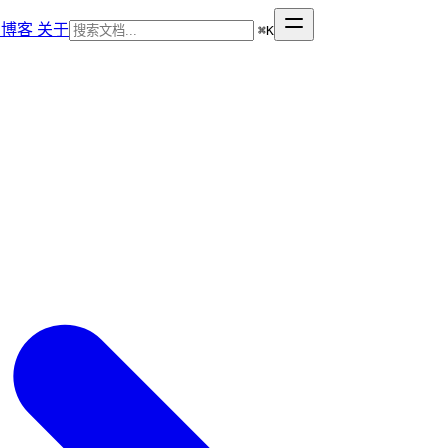
博客
关于
⌘
K