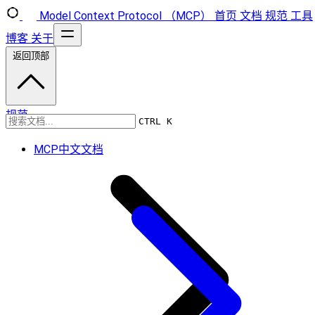
Model Context Protocol （MCP）
首页
文档
规范
工具
博客
关于
返回顶部
规范
CTRL K
MCP中文文档