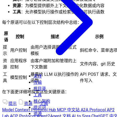
资源
：为模型提供额外上下文的结构化数据或内容
工具
：允许模型执行操作或检索信息的可执行函数
每个原语可以在以下控制层次结构中总结：
原
控制
描述
示例
语
提
由用户选择调用的交互式
用户控制
斜杠命令、菜单选
示
模板
资
应用程序
由客户端附加和管理的上
文件内容、git 历史
源
控制
下文数据
工
暴露给 LLM 以执行操作的
API POST 请求、文
采样
模型控制
具
函数
件写入
传输
根目录
在下面更详细地探索这些关键原语：
工具
核心架构
提示
资源
工具
提示词
Model Context Protocol Hub
MCP 中文站
A2A Protocol
AP2
资源
Lab
ACP Protocol
Agent2Agent 文档
AI to Sora
ChatGPT 中