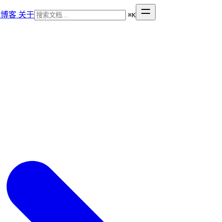
博客
关于
⌘
K