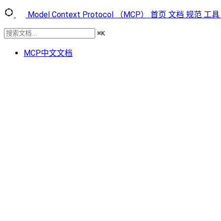
Model Context Protocol （MCP）
首页
文档
规范
工具
⌘
K
MCP中文文档