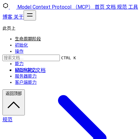
Model Context Protocol （MCP）
首页
文档
规范
工具
博客
关于
此页上
生命周期阶段
初始化
操作
关闭
CTRL K
能力
MCP中文文档
初始化能力
服务器能力
客户端能力
返回顶部
规范