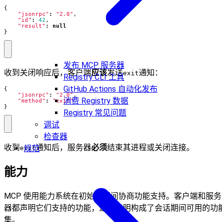
{
"jsonrpc"
:
"2.0"
,
"id"
:
42
,
"result"
:
null
}
发布 MCP 服务器
收到关闭响应后，客户端
应该
发送
通知：
exit
Registry CLI 工具
GitHub Actions 自动化发布
{
"jsonrpc"
:
"2.0"
,
消费 Registry 数据
"method"
:
"exit"
}
Registry 常见问题
调试
检查器
收到
通知后，服务器
必须
结束其进程或关闭连接。
规范
exit
能力
MCP 使用能力系统在初始化期间协商功能支持。客户端和服务
器都声明它们支持的功能，这些声明构成了会话期间可用的功
集。