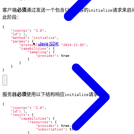
客户端
必须
通过发送一个包含以下内容的
请求来启
initialize
此阶段：
{
"jsonrpc"
:
"2.0"
,
"id"
:
1
,
"method"
:
"initialize"
,
"params"
:
{
Java SDK
"protocolRevision"
:
"2024-11-05"
,
"capabilities"
:
{
"sampling"
:
{
"provider"
:
true
}
}
}
}
服务器
必须
使用以下结构响应
请求：
initialize
{
"jsonrpc"
:
"2.0"
,
"id"
:
1
,
"result"
:
{
"capabilities"
:
{
"resources"
:
{
"provider"
:
true
,
"subscription"
:
true
}