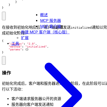
}
}
}
概述
MCP 服务器
MCP 客户端
在接收到初始化响应后，客户端
必须
发送
通知以完
initialized
构建 MCP 客户端（核心版）
成初始化阶段：
扩展
{
工具
"jsonrpc"
:
"2.0"
,
"method"
:
"initialized"
,
"params"
:
{}
}
操作
初始化完成后，客户端和服务器进入操作阶段，在此阶段可以
行以下活动：
客户端请求服务器公开的资源
服务器向客户端发送通知