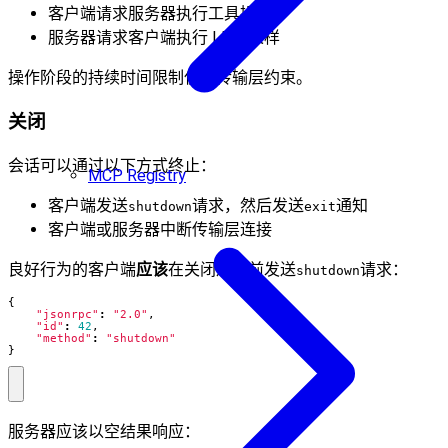
客户端请求服务器执行工具操作
服务器请求客户端执行 LLM 采样
操作阶段的持续时间限制仅受传输层约束。
关闭
会话可以通过以下方式终止：
MCP Registry
客户端发送
请求，然后发送
通知
shutdown
exit
客户端或服务器中断传输层连接
良好行为的客户端
应该
在关闭连接前发送
请求：
shutdown
{
"jsonrpc"
:
"2.0"
,
"id"
:
42
,
"method"
:
"shutdown"
}
服务器应该以空结果响应：