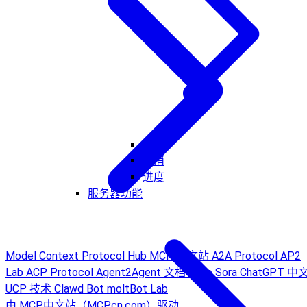
Ping
取消
进度
服务器功能
Model Context Protocol Hub
MCP 中文站
A2A Protocol
AP2
Lab
ACP Protocol
Agent2Agent 文档
AI to Sora
ChatGPT 中
UCP 技术
Clawd Bot
moltBot Lab
由 MCP中文站（MCPcn.com）驱动