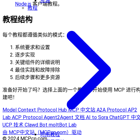
资源
Node.js
客户端教程。
教程
教程结构
每个教程都遵循类似的模式：
系统要求和设置
逐步实现
关键组件的详细说明
最佳实践和故障排除
后续步骤和更多资源
准备好开始了吗？选择上面的一个教程，开始使用 MCP 进行
建吧！
Model Context Protocol Hub
MCP 中文站
A2A Protocol
AP2
Lab
ACP Protocol
Agent2Agent 文档
AI to Sora
ChatGPT 中
UCP 技术
Clawd Bot
moltBot Lab
由 MCP中文站（MCPcn.com）驱动
可用教程
© 2024 MCPcn.com.