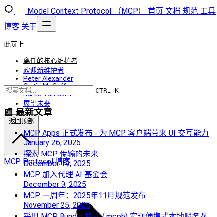
Model Context Protocol （MCP）
首页
文档
规范
工具
博客
关于
此页上
离任的核心维护者
欢迎新维护者
Peter Alexander
Caitie McCaffrey
CTRL K
Kurtis Van Gent
展望未来
📰 最新文章
返回顶部
MCP Apps 正式发布 - 为 MCP 客户端带来 UI 交互能力
January 26, 2026
探索 MCP 传输的未来
MCP Protocol 博客
December 19, 2025
MCP 加入代理 AI 基金会
December 9, 2025
MCP 一周年：2025年11月规范发布
November 25, 2025
采用 MCP Bundle 格式 (.mcpb) 实现便携式本地服务器