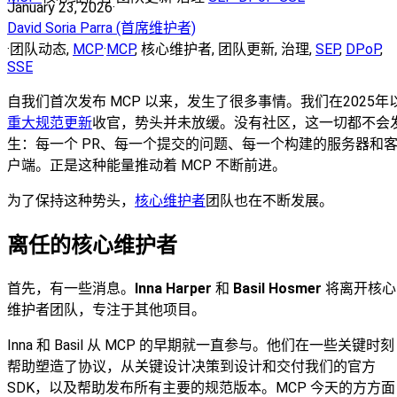
January 23, 2026
·
David Soria Parra (首席维护者)
·
团队动态
,
MCP
·
MCP
,
核心维护者
,
团队更新
,
治理
,
SEP
,
DPoP
,
SSE
自我们首次发布 MCP 以来，发生了很多事情。我们在2025年
重大规范更新
收官，势头并未放缓。没有社区，这一切都不会
生：每一个 PR、每一个提交的问题、每一个构建的服务器和
户端。正是这种能量推动着 MCP 不断前进。
为了保持这种势头，
核心维护者
团队也在不断发展。
离任的核心维护者
首先，有一些消息。
Inna Harper
和
Basil Hosmer
将离开核心
维护者团队，专注于其他项目。
Inna 和 Basil 从 MCP 的早期就一直参与。他们在一些关键时刻
帮助塑造了协议，从关键设计决策到设计和交付我们的官方
SDK，以及帮助发布所有主要的规范版本。MCP 今天的方方面