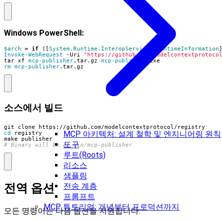
Windows PowerShell:
$arch
=
if
([
System.Runtime.InteropServices.RuntimeInformation
Invoke-WebRequest
-Uri
"https://github.com/modelcontextprotoco
tar
xf
mcp-publisher
.
tar
.
gz
mcp-publisher
.
exe
rm mcp-publisher
.
tar
.
gz
소스에서 빌드
MCP 아키텍처: 설계 철학 및 엔지니어링 원칙
cd
도구
# Binary will be at bin/mcp-publisher
루트(Roots)
리소스
샘플링
전송 계층
전역 옵션
프롬프트
MCP 튜토리얼: 개념부터 프로덕션까지
모든 명령어는 다음 옵션을 지원합니다: