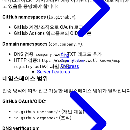
네임스페이스에 게시하려면 해당 아이덴티티를 실제로 제어하
고 있음을 증명해야 합니다:
GitHub namespaces
(
):
io.github.*
GitHub 계정/조직으로 OAuth 로그인
GitHub Actions 워크플로의 OIDC 토큰
Domain namespaces
(
):
com.company.*
DNS 검증:
에 TXT 레코드 추가
company.com
Ping
HTTP 검증:
Cancellation
https://company.com/.well-known/mcp-
에 파일 제공
Progress
registry-auth
Server Features
네임스페이스 범위
인증 방식에 따라 접근 가능한 네임스페이스 범위가 달라집니다
GitHub OAuth/OIDC
:
(개인 계정)
io.github.username/*
(조직)
io.github.orgname/*
DNS verification
: