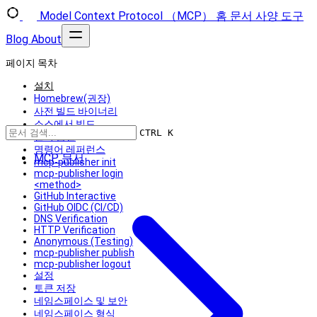
Model Context Protocol （MCP）
홈
문서
사양
도구
Blog
About
페이지 목차
설치
Homebrew(권장)
사전 빌드 바이너리
소스에서 빌드
CTRL K
전역 옵션
명령어 레퍼런스
MCP 문서
mcp-publisher init
mcp-publisher login
<method>
GitHub Interactive
GitHub OIDC (CI/CD)
DNS Verification
HTTP Verification
Anonymous (Testing)
mcp-publisher publish
mcp-publisher logout
설정
토큰 저장
네임스페이스 및 보안
네임스페이스 형식