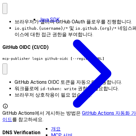
Java SDK
브라우저가 열리며 GitHub OAuth 플로우를 진행합니다.
및
네임스
io.github.{username}/*
io.github.{org}/*
이스에 대한 접근 권한을 부여합니다.
GitHub OIDC (CI/CD)
mcp-publisher login github-oidc 
[
--registry
=
URL
]
GitHub Actions OIDC 토큰을 자동으로 사용합니다.
워크플로에
권한이 필요합니다.
id-token: write
브라우저 상호작용이 필요 없습니다.
GitHub Actions에서 게시하는 방법은
GitHub Actions 자동화 가
이드
를 참고하세요.
개요
DNS Verification
MCP 서버