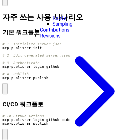
자주 쓰는 사용 시나리오
Roots
Sampling
Contributions
기본 워크플로
Revisions
# 1. Initialize server.json
# 2. Edit generated server.json
# 3. Authenticate
# 4. Publish
mcp-publisher publish
CI/CD 워크플로
# In GitHub Actions
mcp-publisher publish