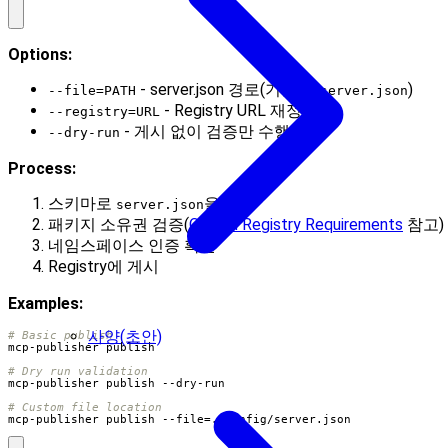
Options:
- server.json 경로(기본:
)
--file=PATH
./server.json
- Registry URL 재정의
--registry=URL
- 게시 없이 검증만 수행
--dry-run
Process:
스키마로
을 검증
server.json
패키지 소유권 검증(
Official Registry Requirements
참고)
네임스페이스 인증 확인
Registry에 게시
Examples:
사양(초안)
# Basic publish
# Dry run validation
# Custom file location
mcp-publisher publish --file
=
./config/server.json