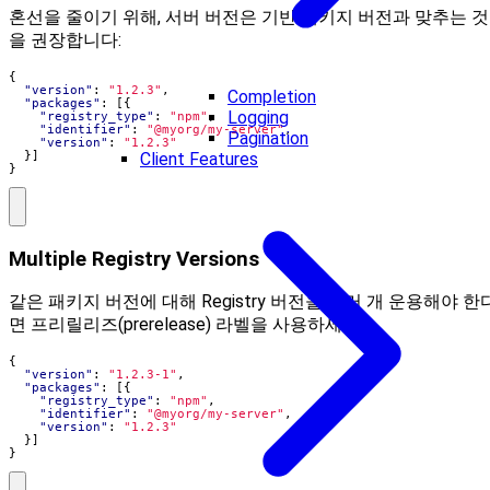
혼선을 줄이기 위해, 서버 버전은 기반 패키지 버전과 맞추는 것
을 권장합니다:
{
"version"
:
"1.2.3"
,
Completion
"packages"
:
[{
Logging
"registry_type"
:
"npm"
,
"identifier"
:
"@myorg/my-server"
,
Pagination
"version"
:
"1.2.3"
Client Features
}]
}
Multiple Registry Versions
같은 패키지 버전에 대해 Registry 버전을 여러 개 운용해야 한
면 프리릴리즈(prerelease) 라벨을 사용하세요:
{
"version"
:
"1.2.3-1"
,
"packages"
:
[{
"registry_type"
:
"npm"
,
"identifier"
:
"@myorg/my-server"
,
"version"
:
"1.2.3"
}]
}