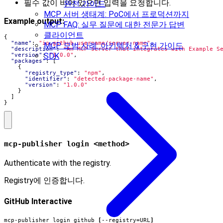
필수 값이 비어 있으면 입력을 요청합니다.
완전 가이드
MCP 서버 생태계: PoC에서 프로덕션까지
Example output:
MCP FAQ: 실무 질문에 대한 전문가 답변
클라이언트
{
"name"
:
"io.github.username/server-name"
,
MCP 모범 사례: 아키텍처 & 구현 가이드
"description"
:
"An MCP server that integrates with Example S
SDK
"version"
:
"1.0.0"
,
"packages"
:
[
{
"registry_type"
:
"npm"
,
"identifier"
:
"detected-package-name"
,
"version"
:
"1.0.0"
}
]
}
mcp-publisher login <method>
Authenticate with the registry.
Registry에 인증합니다.
GitHub Interactive
mcp-publisher login github 
[
--registry
=
URL
]