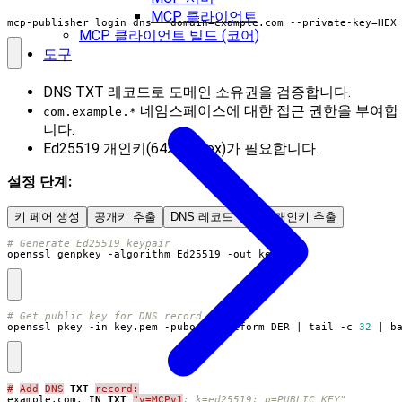
MCP 클라이언트
mcp-publisher login dns --domain
=
example.com --private-key
=
HEX
MCP 클라이언트 빌드 (코어)
도구
DNS TXT 레코드로 도메인 소유권을 검증합니다.
네임스페이스에 대한 접근 권한을 부여합
com.example.*
니다.
Ed25519 개인키(64자리 hex)가 필요합니다.
설정 단계:
키 페어 생성
공개키 추출
DNS 레코드 추가
개인키 추출
# Generate Ed25519 keypair
openssl genpkey -algorithm Ed25519 -out key.pem
# Get public key for DNS record
openssl pkey -in key.pem -pubout -outform DER 
|
 tail -c 
32
|
 b
#
Add
DNS
TXT
record:
example.com. 
IN
TXT
"v=MCPv1
; k=ed25519; p=PUBLIC_KEY"