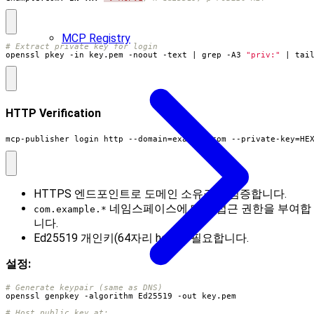
MCP Registry
# Extract private key for login
openssl pkey -in key.pem -noout -text 
|
 grep -A3 
"priv:"
|
 tai
HTTP Verification
mcp-publisher login http --domain
=
example.com --private-key
=
HE
HTTPS 엔드포인트로 도메인 소유권을 검증합니다.
네임스페이스에 대한 접근 권한을 부여합
com.example.*
니다.
Ed25519 개인키(64자리 hex)가 필요합니다.
설정:
# Generate keypair (same as DNS)
# Host public key at: