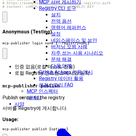
MCP 서버 게시하기
# https://example.com/.well-known/mcp-registry-auth
# Content: v=MCPv1; k=ed25519; p=PUBLIC_KEY
Registry CLI 도구
설치
전역 옵션
명령어 레퍼런스
Anonymous (Testing)
설정
네임스페이스 및 보안
mcp-publisher login none 
[
--registry
=
URL
]
버저닝 모범 사례
자주 쓰는 사용 시나리오
문제 해결
다음 단계
인증 없음(로컬 테스트 전용)
GitHub Actions 자동 게시
로컬 Registry 인스턴스에서만 동작
Registry 데이터 활용
레지스트리 FAQ
mcp-publisher publish
MCP 인스펙터
Publish server to the registry.
디버깅
사양
서버를 Registry에 게시합니다.
Usage:
mcp-publisher publish 
[
options
]