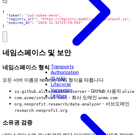
다:
{
"token"
:
"jwt-token-here"
,
"registry_url"
:
"https://registry.modelcontextprotocol.io"
,
"expires_at"
:
"2024-12-31T23:59:59Z"
}
네임스페이스 및 보안
Transports
네임스페이스 형식
Authorization
메시지
모든 서버 이름은 reverse-DNS 형식을 따릅니다:
Lifecycle
Versioning
- GitHub 사용자
io.github.alice/weather-server
alice
Utilities
- 회사 도메인
com.acme/internal-tool
acme.com
- 서브도메인
org.nonprofit.research/data-analyzer
research.nonprofit.org
소유권 검증