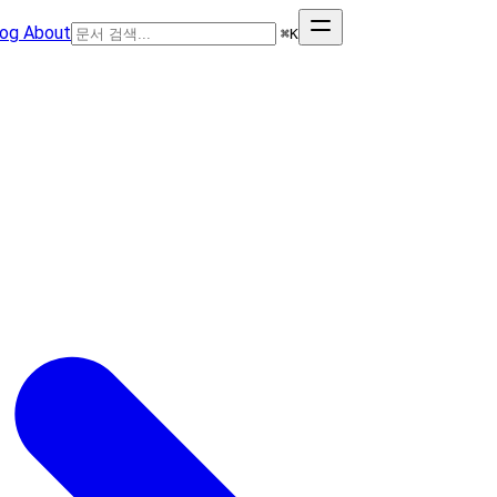
log
About
⌘
K