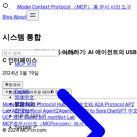
Model Context Protocol （MCP）
홈
문서
사양
도구
Blog
About
시스템 통합
MCP 프로토콜 한 번에 이해하기: AI 에이전트의 USB
CTRL K
C 인터페이스
MCP 문서
2024년 3월 19일
한국어
English
밝은 테마
어두운 테마
System
简体中文
繁體中文
밝은 테마
Model Context Protocol Hub
MCP 中文站
A2A Protocol
AP2
한국어
Lab
ACP Protocol
Agent2Agent 文档
AI to Sora
ChatGPT 中
어두운 테마
UCP 技术
Clawd Bot
moltBot Lab
MCP중문사이트（MCPcn.com）에서 제공
System
© 2024 MCPcn.com.