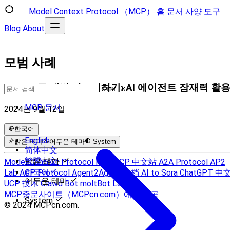
Model Context Protocol （MCP）
홈
문서
사양
도구
Blog
About
모범 사례
MCP 도구 개발 마스터하기: AI 에이전트 잠재력 활
CTRL K
MCP 문서
2024년 9월 12일
한국어
English
밝은 테마
어두운 테마
System
简体中文
繁體中文
밝은 테마
Model Context Protocol Hub
MCP 中文站
A2A Protocol
AP2
한국어
Lab
ACP Protocol
Agent2Agent 文档
AI to Sora
ChatGPT 中
어두운 테마
UCP 技术
Clawd Bot
moltBot Lab
MCP중문사이트（MCPcn.com）에서 제공
System
© 2024 MCPcn.com.