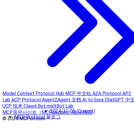
Model Context Protocol Hub
MCP 中文站
A2A Protocol
AP2
Lab
ACP Protocol
Agent2Agent 文档
AI to Sora
ChatGPT 中
UCP 技术
Clawd Bot
moltBot Lab
2024-11-05 (Current)
MCP중문사이트（MCPcn.com）에서 제공
MCP Protocol 블로그
© 2024 MCPcn.com.