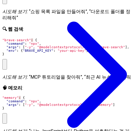
시도해 보기
: “쇼핑 목록 파일을 만들어줘”, “다운로드 폴더를 정
리해줘”
🔍 웹 검색
:
"brave-search"
:
{
"command"
:
"npx"
,
"args"
:
[
"-y"
,
"@modelcontextprotocol/server-brave-search"
],
"env"
:
{
"BRAVE_API_KEY"
:
"your-api-key"
}
}
시도해 보기
: “MCP 튜토리얼을 찾아줘”, “최근 AI 뉴스를 찾아줘
🧠 메모리
:
"memory"
:
{
"command"
:
"npx"
,
"args"
:
[
"-y"
,
"@modelcontextprotocol/server-memory"
]
}