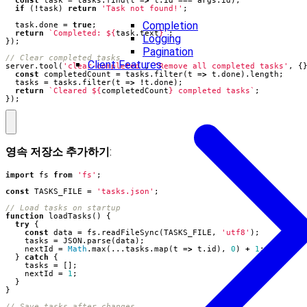
if
(
!
task
)
return
'Task not found!'
;
Completion
task
.
done
=
true
;
return
`Completed: 
${
task
.
text
}
`
;
Logging
});
Pagination
Client Features
server
.
tool
(
'clear-completed'
,
'Remove all completed tasks'
,
{
const
completedCount
=
tasks
.
filter
(
t
=>
t
.
done
).
length
;
tasks
=
tasks
.
filter
(
t
=>
!
t
.
done
);
return
`Cleared 
${
completedCount
}
 completed tasks`
;
});
영속 저장소 추가하기
:
import
fs
from
'fs'
;
const
TASKS_FILE
=
'tasks.json'
;
function
loadTasks() {
try
{
const
data
=
fs
.
readFileSync
(
TASKS_FILE
,
'utf8'
);
tasks
=
JSON
.
parse
(
data
);
nextId
=
Math
.
max
(...
tasks
.
map
(
t
=>
t
.
id
),
0
)
+
1
;
}
catch
{
tasks
=
[];
nextId
=
1
;
}
}