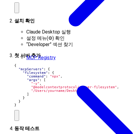
설치 확인
Claude Desktop 실행
설정 메뉴(⚙️) 확인
“Developer” 섹션 찾기
첫 서버 추가
MCP Registry
{
"mcpServers"
:
{
"filesystem"
:
{
"command"
:
"npx"
,
"args"
:
[
"-y"
,
"@modelcontextprotocol/server-filesystem"
,
"/Users/yourname/Desktop"
]
}
}
}
동작 테스트