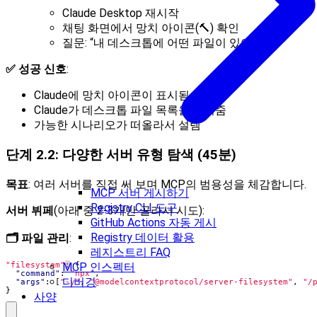
Claude Desktop 재시작
채팅 화면에서 망치 아이콘(🔨) 확인
질문: “내 데스크톱에 어떤 파일이 있어?”
✅ 성공 신호
:
Claude에 망치 아이콘이 표시됨
Claude가 데스크톱 파일 목록을 보여줌
가능한 시나리오가 떠올라서 설렘
단계 2.2: 다양한 서버 유형 탐색 (45분)
목표
: 여러 서버를 직접 써 보며 MCP의 범용성을 체감합니다.
MCP 서버 게시하기
Registry CLI 도구
서버 뷔페
(아래 중 2-3개만 골라서 시도):
GitHub Actions 자동 게시
Registry 데이터 활용
🗂️ 파일 관리
:
레지스트리 FAQ
"filesystem"
:
{
MCP 인스펙터
"command"
:
"npx"
,
디버깅
"args"
:
[
"-y"
,
"@modelcontextprotocol/server-filesystem"
,
"/
}
사양