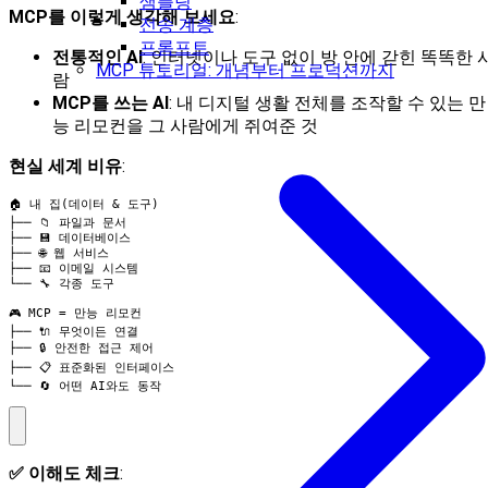
샘플링
MCP를 이렇게 생각해 보세요
:
전송 계층
프롬프트
전통적인 AI
: 인터넷이나 도구 없이 방 안에 갇힌 똑똑한 
MCP 튜토리얼: 개념부터 프로덕션까지
람
MCP를 쓰는 AI
: 내 디지털 생활 전체를 조작할 수 있는 만
능 리모컨을 그 사람에게 쥐여준 것
현실 세계 비유
:
🏠 내 집(데이터 & 도구)

├── 📁 파일과 문서

├── 💾 데이터베이스

├── 🌐 웹 서비스

├── 📧 이메일 시스템

└── 🔧 각종 도구

🎮 MCP = 만능 리모컨

├── 🔌 무엇이든 연결

├── 🔒 안전한 접근 제어

├── 📋 표준화된 인터페이스

└── 🔄 어떤 AI와도 동작
✅ 이해도 체크
: