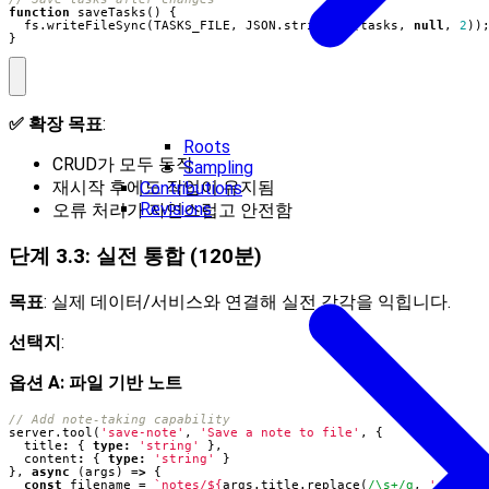
function
saveTasks() {
fs
.
writeFileSync
(
TASKS_FILE
,
JSON
.
stringify
(
tasks
,
null
,
2
))
}
✅ 확장 목표
:
Roots
CRUD가 모두 동작
Sampling
재시작 후에도 작업이 유지됨
Contributions
Revisions
오류 처리가 자연스럽고 안전함
단계 3.3: 실전 통합 (120분)
목표
: 실제 데이터/서비스와 연결해 실전 감각을 익힙니다.
선택지
:
옵션 A: 파일 기반 노트
server
.
tool
(
'save-note'
,
'Save a note to file'
,
{
title
:
{
type
:
'string'
},
content
:
{
type
:
'string'
}
},
async
(
args
)
=>
{
const
filename
=
`notes/
${
args
.
title
.
replace
(
/\s+/g
,
'-'
)
}
.m