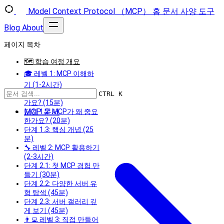
Model Context Protocol （MCP）
홈
문서
사양
도구
Blog
About
페이지 목차
🗺️ 학습 여정 개요
🎓 레벨 1: MCP 이해하
기 (1-2시간)
단계 1.1: MCP란 무엇인
CTRL K
가요? (15분)
MCP 문서
단계 1.2: MCP가 왜 중요
한가요? (20분)
단계 1.3: 핵심 개념 (25
분)
🔧 레벨 2: MCP 활용하기
(2-3시간)
단계 2.1: 첫 MCP 경험 만
들기 (30분)
단계 2.2: 다양한 서버 유
형 탐색 (45분)
단계 2.3: 서버 갤러리 깊
게 보기 (45분)
👨‍💻 레벨 3: 직접 만들어