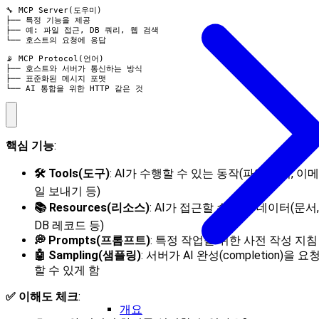
🔧 MCP Server(도우미)

├── 특정 기능을 제공

├── 예: 파일 접근, DB 쿼리, 웹 검색

└── 호스트의 요청에 응답

📡 MCP Protocol(언어)

├── 호스트와 서버가 통신하는 방식

├── 표준화된 메시지 포맷

└── AI 통합을 위한 HTTP 같은 것
핵심 기능
:
🛠️ Tools(도구)
: AI가 수행할 수 있는 동작(파일 읽기, 이메
일 보내기 등)
📚 Resources(리소스)
: AI가 접근할 수 있는 데이터(문서,
DB 레코드 등)
💭 Prompts(프롬프트)
: 특정 작업을 위한 사전 작성 지침
🤖 Sampling(샘플링)
: 서버가 AI 완성(completion)을 요
할 수 있게 함
✅ 이해도 체크
:
개요