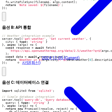
fs
.
writeFileSync
(
filename
,
args
.
content
);
return
`Note saved: 
${
filename
}
`
;
});
옵션 B: API 통합
server
.
tool
(
'get-weather'
,
'Get current weather'
,
{
city
:
{
type
:
'string'
}
},
async
(
args
)
=>
{
const
response
=
await
fetch
(
`https://api.openweathermap.org/data/2.5/weather?q=
${
args
.
);
const
data
=
await
response
.
json
();
2024-11-05 (Current)
return
`Weather in 
${
args
.
city
}
: 
${
data
.
weather
[
0
].
descripti
사양(최신)
});
옵션 C: 데이터베이스 연결
import
sqlite3
from
'sqlite3'
;
server
.
tool
(
'query-db'
,
'Query database'
,
{
query
:
{
type
:
'string'
}
},
async
(
args
)
=>
{
return
new
Promise
((
resolve
,
reject
)
=>
{
db
.
all
(
args
.
query
,
(
err
,
rows
)
=>
{