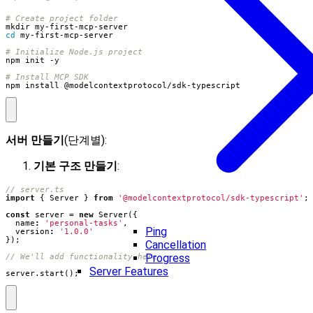
# Create project folder
cd
# Initialize Node.js project
# Install MCP SDK
npm install @modelcontextprotocol/sdk-typescript
서버 만들기
(단계별):
기본 구조 만들기
:
import
{
Server
}
from
'@modelcontextprotocol/sdk-typescript'
;
const
server
=
new
Server
({
name
:
'personal-tasks'
,
Ping
version
:
'1.0.0'
});
Cancellation
Progress
Server Features
server
.
start
();