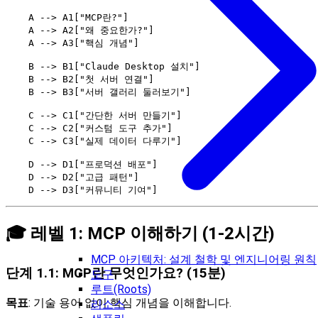
    A --> A1["MCP란?"]

    A --> A2["왜 중요한가?"]

    A --> A3["핵심 개념"]

    B --> B1["Claude Desktop 설치"]

    B --> B2["첫 서버 연결"]

    B --> B3["서버 갤러리 둘러보기"]

    C --> C1["간단한 서버 만들기"]

    C --> C2["커스텀 도구 추가"]

    C --> C3["실제 데이터 다루기"]

    D --> D1["프로덕션 배포"]

    D --> D2["고급 패턴"]

🎓 레벨 1: MCP 이해하기 (1-2시간)
MCP 아키텍처: 설계 철학 및 엔지니어링 원칙
단계 1.1: MCP란 무엇인가요? (15분)
도구
루트(Roots)
목표
: 기술 용어 없이 핵심 개념을 이해합니다.
리소스