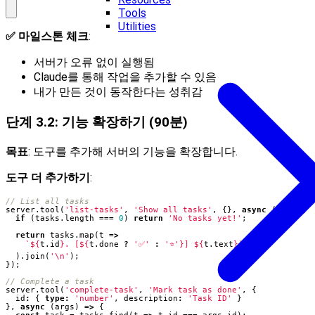
Tools
Utilities
✅ 마일스톤 체크
:
서버가 오류 없이 실행됨
Claude를 통해 작업을 추가할 수 있음
내가 만든 것이 동작한다는 성취감
단계 3.2: 기능 확장하기 (90분)
목표
: 도구를 추가해 서버의 기능을 확장합니다.
도구 더 추가하기
:
server
.
tool
(
'list-tasks'
,
'Show all tasks'
,
{},
async
()
=>
{
if
(
tasks
.
length
===
0
)
return
'No tasks yet!'
;
return
tasks
.
map
(
t
=>
`
${
t
.
id
}
. [
${
t
.
done
?
'✅'
:
'⭐'
}
] 
${
t
.
text
}
`
).
join
(
'\n'
);
});
server
.
tool
(
'complete-task'
,
'Mark task as done'
,
{
id
:
{
type
:
'number'
,
description
:
'Task ID'
}
},
async
(
args
)
=>
{
const
task
=
tasks
.
find
(
t
=>
t
.
id
===
args
.
id
);