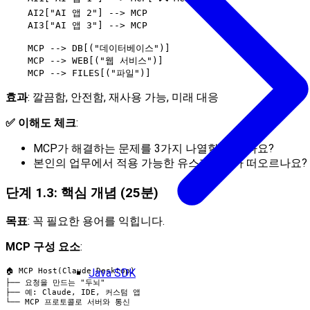
    AI2["AI 앱 2"] --> MCP

    AI3["AI 앱 3"] --> MCP

    MCP --> DB[("데이터베이스")]

    MCP --> WEB[("웹 서비스")]

효과
: 깔끔함, 안전함, 재사용 가능, 미래 대응
✅ 이해도 체크
:
MCP가 해결하는 문제를 3가지 나열할 수 있나요?
본인의 업무에서 적용 가능한 유스케이스가 떠오르나요?
단계 1.3: 핵심 개념 (25분)
목표
: 꼭 필요한 용어를 익힙니다.
MCP 구성 요소
:
Java SDK
🏠 MCP Host(Claude Desktop)

├── 요청을 만드는 "두뇌"

├── 예: Claude, IDE, 커스텀 앱

└── MCP 프로토콜로 서버와 통신
