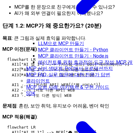
MCP를 한 문장으로 친구에게 설명할 수 있나요?
AI가 왜 외부 연결이 필요한지 이해했나요?
단계 1.2: MCP가 왜 중요한가요? (20분)
목표
: 큰 그림과 실제 효익을 파악합니다.
LLM으로 MCP 만들기
MCP 이전(문제)
:
MCP 클라이언트 만들기 - Python
MCP 클라이언트 만들기 - Node.js
  flowchart LR

에이전트를 위한 효과적인 도구 작성: MCP 
    AI1["AI 앱 1"] -.-> |커스텀 코드| DB[("데이터베이스")]

MCP 서버 생태계: PoC에서 프로덕션까지
    AI2["AI 앱 2"] -.-> |서로 다른 코드| DB

MCP FAQ: 실무 질문에 대한 전문가 답변
    AI3["AI 앱 3"] -.-> |또 다른 방식| DB

클라이언트
    AI1 -.-> |커스텀 API| WEB[("웹 서비스")]

MCP 모범 사례: 아키텍처 & 구현 가이드
    AI2 -.-> |서로 다른 API| WEB

SDK
문제점
: 혼란, 보안 취약, 유지보수 어려움, 벤더 락인
MCP 적용(해결)
:
  flowchart LR

    AI1["AI 앱 1"] --> MCP["🎮 MCP 서버"]
