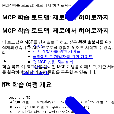
MCP 학습 로드맵: 제로에서 히어로까지
MCP 학습 로드맵: 제로에서 히어로까지
MCP 학습 로드맵: 제로에서 히어로까지
이 로드맵은 MCP를 단계별로 익히고 싶은
완전 초보자
를 위해
가이드
설계되었습니다. AI나 프로토콜 경험이 없어도 시작할 수 있습
서버 개발자를 위한 가이드
다.
클라이언트 개발자를 위한 가이드
첫 MCP 경험: 5분 설정
🎯
학습 목표
: 이 로드맵을 끝내면 MCP 개념을 이해하고, 기존 서
빠른 시작
를 활용하며, 직접 커스텀 통합을 구축할 수 있습니다.
Core Concepts
🗺️ 학습 여정 개요
  flowchart TD

    A["🎓 레벨 1: 이해<br/>(1-2시간)"] --> B["🔧 레벨 2: 활
    B --> C["👨‍💻 레벨 3: 구축<br/>(4-6시간)"]

    C --> D["🚀 레벨 4: 숙련<br/>(지속)"]
