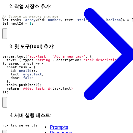
작업 저장소 추가
:
let
tasks
: 
Array
<
{
id
: 
number
,
text
: 
string
,
done
: 
boolean
}
>
=
let
nextId
=
1
;
첫 도구(tool) 추가
:
server
.
tool
(
'add-task'
,
'Add a new task'
,
{
text
:
{
type
:
'string'
,
description
:
'Task description'
}
},
async
(
args
)
=>
{
const
task
=
{
id
: 
nextId
++
,
text
: 
args.text
,
done
: 
false
};
tasks
.
push
(
task
);
return
`Added task: 
${
task
.
text
}
`
;
});
서버 실행 테스트
:
npx tsx server.ts
Prompts
Resources