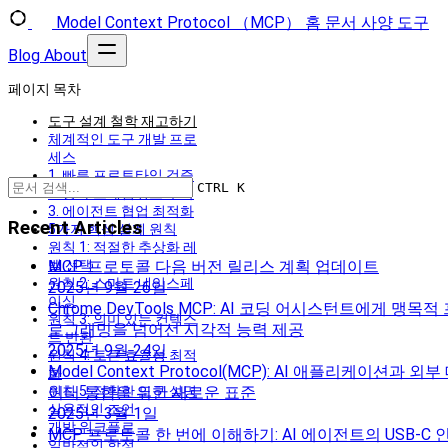
Model Context Protocol （MCP）
홈
문서
사양
도구
Blog
About
페이지 목차
도구 설계 철학 재고하기
체계적인 도구 개발 프로
세스
1. 빠른 프로토타입 검증
CTRL K
2. 평가 프레임워크 구축
3. 에이전트 협업 최적화
Recent Articles
5가지 핵심 설계 원칙
원칙 1: 적절한 추상화 레
벨 선택
MCP 프로토콜 다음 버전 릴리스 계획 업데이트
원칙 2: 스마트 네임스페
2025년 9월 26일
이싱
Chrome DevTools MCP: AI 코딩 어시스턴트에게 맹목적
원칙 3: 의미 있는 컨텍스
로그래밍을 넘어선 시각적 능력 제공
트 반환
2025년 9월 24일
원칙 4: 토큰 효율성 최적
Model Context Protocol(MCP): AI 애플리케이션과 외부
화
원칙 5: 정확한 도구 설명
이터 통합을 위한 새로운 표준
실용적인 조언
2025년 3월 1일
개발 워크플로
MCP 프로토콜 한 번에 이해하기: AI 에이전트의 USB-C 
일반적인 함정