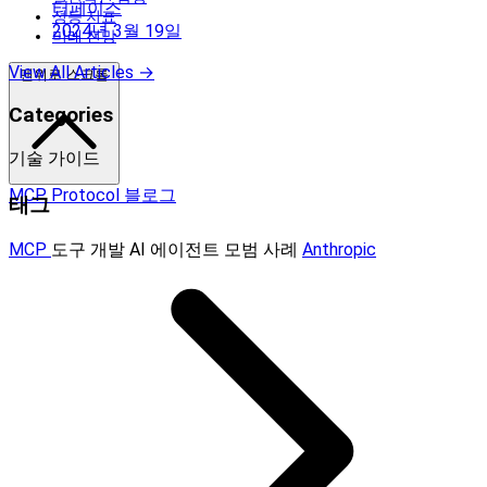
터페이스
성능 지표
2024년 3월 19일
미래 전망
View All Articles →
맨위로 스크롤
Categories
기술 가이드
MCP Protocol 블로그
태그
MCP
도구 개발
AI 에이전트
모범 사례
Anthropic