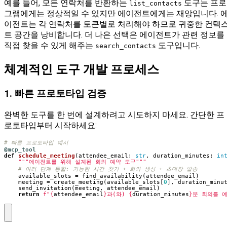
예를 들어, 모든 연락처를 반환하는
도구는 프로
list_contacts
그램에게는 정상적일 수 있지만 에이전트에게는 재앙입니다. 
이전트는 각 연락처를 토큰별로 처리해야 하므로 귀중한 컨텍
트 공간을 낭비합니다. 더 나은 선택은 에이전트가 관련 정보를
직접 찾을 수 있게 해주는
도구입니다.
search_contacts
체계적인 도구 개발 프로세스
1. 빠른 프로토타입 검증
완벽한 도구를 한 번에 설계하려고 시도하지 마세요. 간단한 프
로토타입부터 시작하세요:
# 빠른 프로토타입 예시
@mcp_tool
def
schedule_meeting
(
attendee_email
:
str
,
duration_minutes
:
in
"""에이전트를 위해 설계된 회의 예약 도구"""
# 여러 단계 통합: 가능한 시간 찾기 + 회의 생성 + 초대장 발송
available_slots
=
find_availability
(
attendee_email
)
meeting
=
create_meeting
(
available_slots
[
0
],
duration_minu
send_invitation
(
meeting
,
attendee_email
)
return
f
"
{
attendee_email
}
과(와) 
{
duration_minutes
}
분 회의를 